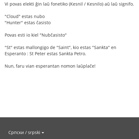
Vi povas elekti ĝin laŭ fonetiko (Kesnil / Kesnilo) aŭ laŭ signifo.
"Cloud" estas nubo
"Hunter" estas ĉasisto
Povas esti io kiel "Nubĉasisto"
"St" estas mallongigo de "Saint", kio estas "Sankta" en
Esperanto : St Peter estas Sankta Petro.
Nun, faru vian esperantan nomon laŭplaĉe!
Српски / srpski