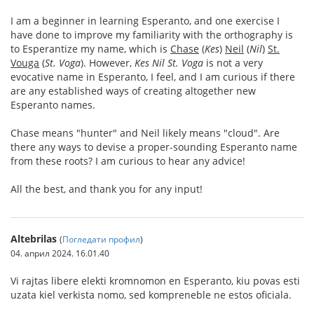
I am a beginner in learning Esperanto, and one exercise I
have done to improve my familiarity with the orthography is
to Esperantize my name, which is
Chase
(
Kes
)
Neil
(
Nil
)
St.
Vouga
(
St. Voga
). However,
Kes Nil St. Voga
is not a very
evocative name in Esperanto, I feel, and I am curious if there
are any established ways of creating altogether new
Esperanto names.
Chase means "hunter" and Neil likely means "cloud". Are
there any ways to devise a proper-sounding Esperanto name
from these roots? I am curious to hear any advice!
All the best, and thank you for any input!
Altebrilas
(
Погледати профил
)
04. април 2024. 16.01.40
Vi rajtas libere elekti kromnomon en Esperanto, kiu povas esti
uzata kiel verkista nomo, sed kompreneble ne estos oficiala.