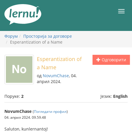
У
садржају
Мен
Форум
Просторија за договоре
Esperantization of a Name
Esperantization of
Одговорити
a Name
од
NovumChase
, 04.
април 2024.
Поруке:
2
Језик:
English
NovumChase
(
Погледати профил
)
04. април 2024. 09.59.48
Saluton, kunlernantoj!