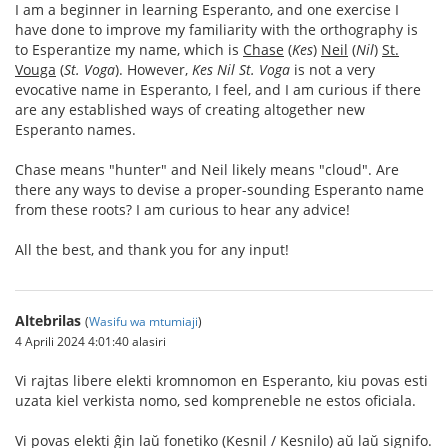
I am a beginner in learning Esperanto, and one exercise I
have done to improve my familiarity with the orthography is
to Esperantize my name, which is
Chase
(
Kes
)
Neil
(
Nil
)
St.
Vouga
(
St. Voga
). However,
Kes Nil St. Voga
is not a very
evocative name in Esperanto, I feel, and I am curious if there
are any established ways of creating altogether new
Esperanto names.
Chase means "hunter" and Neil likely means "cloud". Are
there any ways to devise a proper-sounding Esperanto name
from these roots? I am curious to hear any advice!
All the best, and thank you for any input!
Altebrilas
(
Wasifu wa mtumiaji
)
4 Aprili 2024 4:01:40 alasiri
Vi rajtas libere elekti kromnomon en Esperanto, kiu povas esti
uzata kiel verkista nomo, sed kompreneble ne estos oficiala.
Vi povas elekti ĝin laŭ fonetiko (Kesnil / Kesnilo) aŭ laŭ signifo.