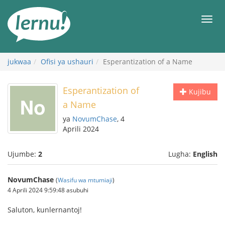
Kwa
maudhui
orod
jukwaa
Ofisi ya ushauri
Esperantization of a Name
Esperantization of
Kujibu
a Name
ya
NovumChase
, 4
Aprili 2024
Ujumbe:
2
Lugha:
English
NovumChase
(
Wasifu wa mtumiaji
)
4 Aprili 2024 9:59:48 asubuhi
Saluton, kunlernantoj!