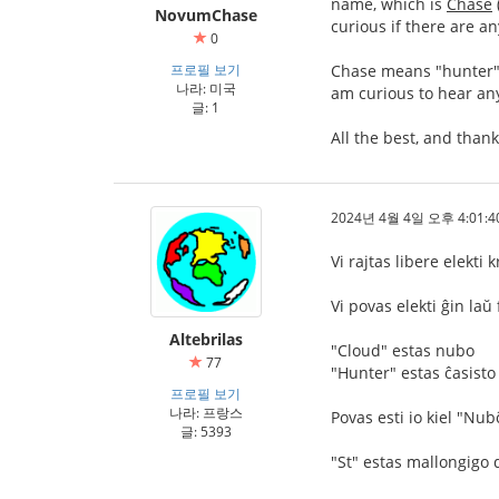
name, which is
Chase
NovumChase
curious if there are a
0
프로필 보기
Chase means "hunter" 
나라: 미국
am curious to hear an
글: 1
All the best, and thank
2024년 4월 4일 오후 4:01:4
Vi rajtas libere elekt
Vi povas elekti ĝin laŭ 
Altebrilas
"Cloud" estas nubo
77
"Hunter" estas ĉasisto
프로필 보기
나라: 프랑스
Povas esti io kiel "Nub
글: 5393
"St" estas mallongigo d