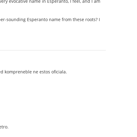
very evocative name in Esperanto, I feel, and I am
per-sounding Esperanto name from these roots? I
ed kompreneble ne estos oficiala.
etro.