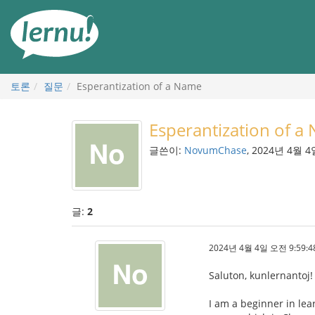
본
문
으
로
토론
질문
Esperantization of a Name
Esperantization of a
글쓴이:
NovumChase
, 2024년 4월 4
글:
2
2024년 4월 4일 오전 9:59:4
Saluton, kunlernantoj!
I am a beginner in lea