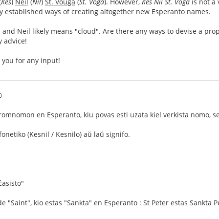
(
Kes
)
Neil
(
Nil
)
St. Vouga
(
St. Voga
). However,
Kes Nil St. Voga
is not a 
ny established ways of creating altogether new Esperanto names.
and Neil likely means "cloud". Are there any ways to devise a pro
y advice!
 you for any input!
0
i kromnomon en Esperanto, kiu povas esti uzata kiel verkista nomo, s
fonetiko (Kesnil / Kesnilo) aŭ laŭ signifo.
ĉasisto"
e "Saint", kio estas "Sankta" en Esperanto : St Peter estas Sankta P