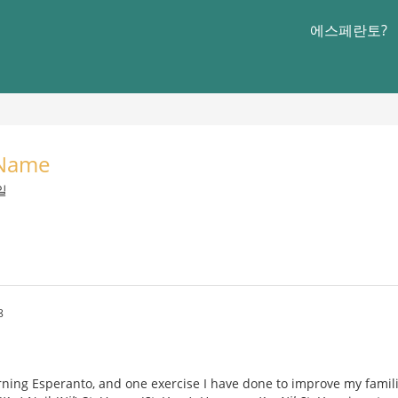
에스페란토?
 Name
일
8
rning Esperanto, and one exercise I have done to improve my famili