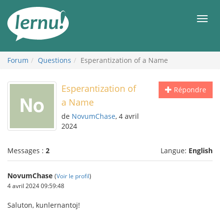
Aller
au
Men
contenu
Forum
Questions
Esperantization of a Name
Esperantization of
Répondre
a Name
de
NovumChase
, 4 avril
2024
Messages :
2
Langue:
English
NovumChase
(
Voir le profil
)
4 avril 2024 09:59:48
Saluton, kunlernantoj!