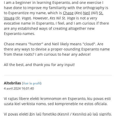
I am a beginner in learning Esperanto, and one exercise I
have done to improve my familiarity with the orthography is
to Esperantize my name, which is
Chase
(
Kes
)
Neil
(
Nil
)
St.
Vouga
(
St. Voga
). However,
Kes Nil St. Voga
is not a very
evocative name in Esperanto, I feel, and I am curious if there
are any established ways of creating altogether new
Esperanto names.
Chase means "hunter" and Neil likely means "cloud". Are
there any ways to devise a proper-sounding Esperanto name
from these roots? I am curious to hear any advice!
All the best, and thank you for any input!
Altebrilas
(
Voir le profil
)
4 avril 2024 16:01:40
Vi rajtas libere elekti kromnomon en Esperanto, kiu povas esti
uzata kiel verkista nomo, sed kompreneble ne estos oficiala.
Vi povas elekti ĝin laŭ fonetiko (Kesnil / Kesnilo) aŭ laŭ signifo.