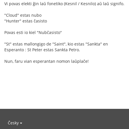
Vi povas elekti ĝin laŭ fonetiko (Kesnil / Kesnilo) aŭ laŭ signifo.
"Cloud" estas nubo
"Hunter" estas ĉasisto
Povas esti io kiel "Nubĉasisto"
"St" estas mallongigo de "Saint", kio estas "Sankta" en
Esperanto : St Peter estas Sankta Petro.
Nun, faru vian esperantan nomon laŭplaĉe!
Česky