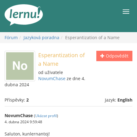
Přejít
k
Men
obsahu
Fórum
Jazyková poradna
Esperantization of a Name
Esperantization of
Odpovědět
a Name
od uživatele
NovumChase
ze dne 4.
dubna 2024
Příspěvky:
2
Jazyk:
English
NovumChase
(
Ukázat profil
)
4. dubna 2024 9:59:48
Saluton, kunlernantoj!