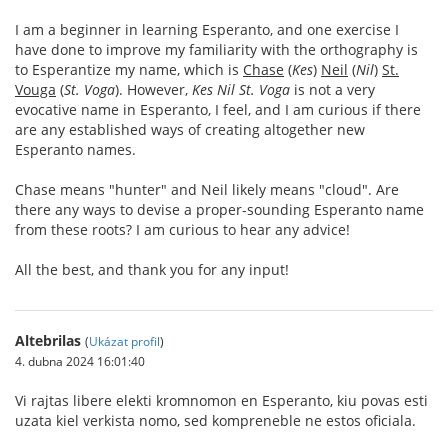
I am a beginner in learning Esperanto, and one exercise I
have done to improve my familiarity with the orthography is
to Esperantize my name, which is
Chase
(
Kes
)
Neil
(
Nil
)
St.
Vouga
(
St. Voga
). However,
Kes Nil St. Voga
is not a very
evocative name in Esperanto, I feel, and I am curious if there
are any established ways of creating altogether new
Esperanto names.
Chase means "hunter" and Neil likely means "cloud". Are
there any ways to devise a proper-sounding Esperanto name
from these roots? I am curious to hear any advice!
All the best, and thank you for any input!
Altebrilas
(
Ukázat profil
)
4. dubna 2024 16:01:40
Vi rajtas libere elekti kromnomon en Esperanto, kiu povas esti
uzata kiel verkista nomo, sed kompreneble ne estos oficiala.