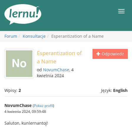
Więcej
Men
Forum
Konsultacje
Esperantization of a Name
Esperantization of
Odpowiedz
a Name
od
NovumChase
, 4
kwietnia 2024
Wpisy:
2
Język:
English
NovumChase
(
Pokaż profil
)
4 kwietnia 2024, 09:59:48
Saluton, kunlernantoj!