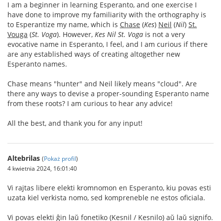
I am a beginner in learning Esperanto, and one exercise I
have done to improve my familiarity with the orthography is
to Esperantize my name, which is
Chase
(
Kes
)
Neil
(
Nil
)
St.
Vouga
(
St. Voga
). However,
Kes Nil St. Voga
is not a very
evocative name in Esperanto, I feel, and I am curious if there
are any established ways of creating altogether new
Esperanto names.
Chase means "hunter" and Neil likely means "cloud". Are
there any ways to devise a proper-sounding Esperanto name
from these roots? I am curious to hear any advice!
All the best, and thank you for any input!
Altebrilas
(
Pokaż profil
)
4 kwietnia 2024, 16:01:40
Vi rajtas libere elekti kromnomon en Esperanto, kiu povas esti
uzata kiel verkista nomo, sed kompreneble ne estos oficiala.
Vi povas elekti ĝin laŭ fonetiko (Kesnil / Kesnilo) aŭ laŭ signifo.