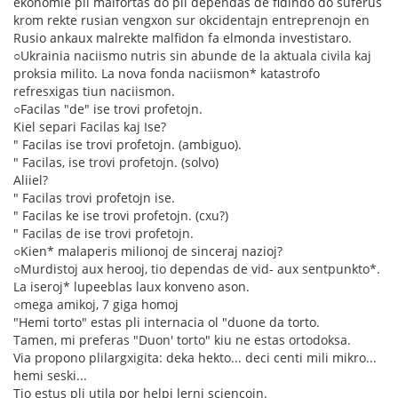
ekonomie pli malfortas do pli dependas de fidindo do suferus
krom rekte rusian vengxon sur okcidentajn entreprenojn en
Rusio ankaux malrekte malfidon fa elmonda investistaro.
○Ukrainia naciismo nutris sin abunde de la aktuala civila kaj
proksia milito. La nova fonda naciismon* katastrofo
refresxigas tiun naciismon.
○Facilas "de" ise trovi profetojn.
Kiel separi Facilas kaj Ise?
" Facilas ise trovi profetojn. (ambiguo).
" Facilas, ise trovi profetojn. (solvo)
Aliiel?
" Facilas trovi profetojn ise.
" Facilas ke ise trovi profetojn. (cxu?)
" Facilas de ise trovi profetojn.
○Kien* malaperis milionoj de sinceraj nazioj?
○Murdistoj aux herooj, tio dependas de vid- aux sentpunkto*.
La iseroj* lupeeblas laux konveno ason.
○mega amikoj, 7 giga homoj
"Hemi torto" estas pli internacia ol "duone da torto.
Tamen, mi preferas "Duon' torto" kiu ne estas ortodoksa.
Via propono plilargxigita: deka hekto... deci centi mili mikro...
hemi seski...
Tio estus pli utila por helpi lerni sciencojn.