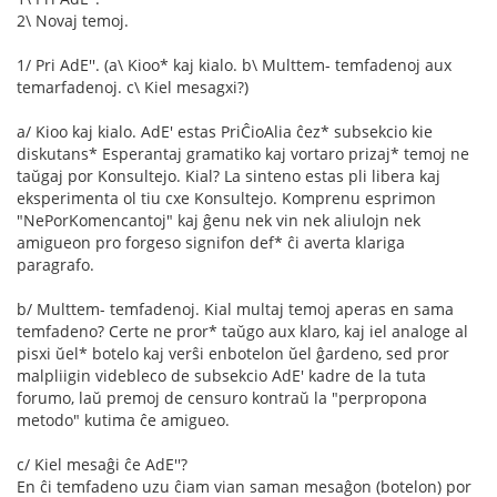
2\ Novaj temoj.
1/ Pri AdE''. (a\ Kioo* kaj kialo. b\ Multtem- temfadenoj aux
temarfadenoj. c\ Kiel mesagxi?)
a/ Kioo kaj kialo. AdE' estas PriĈioAlia ĉez* subsekcio kie
diskutans* Esperantaj gramatiko kaj vortaro prizaj* temoj ne
taŭgaj por Konsultejo. Kial? La sinteno estas pli libera kaj
eksperimenta ol tiu cxe Konsultejo. Komprenu esprimon
"NePorKomencantoj" kaj ĝenu nek vin nek aliulojn nek
amigueon pro forgeso signifon def* ĉi averta klariga
paragrafo.
b/ Multtem- temfadenoj. Kial multaj temoj aperas en sama
temfadeno? Certe ne pror* taŭgo aux klaro, kaj iel analoge al
pisxi ŭel* botelo kaj verŝi enbotelon ŭel ĝardeno, sed pror
malpliigin videbleco de subsekcio AdE' kadre de la tuta
forumo, laŭ premoj de censuro kontraŭ la "perpropona
metodo" kutima ĉe amigueo.
c/ Kiel mesaĝi ĉe AdE''?
En ĉi temfadeno uzu ĉiam vian saman mesaĝon (botelon) por