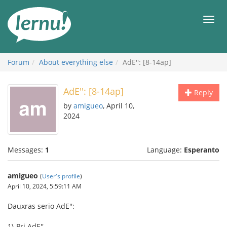
Skip
to
Men
the
content
Forum
About everything else
AdE'': [8-14ap]
AdE'': [8-14ap]
Reply
by
amigueo
, April 10,
2024
Messages:
1
Language:
Esperanto
amigueo
(
User's profile
)
April 10, 2024, 5:59:11 AM
Dauxras serio AdE'':
1\ Pri AdE''.