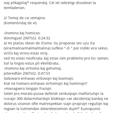
viaj plikajpliaj* respondoj. Cel iel sekretigi disvolvon la
temfadenon.
2/ Temoj de cxi semajno:
(Komentindaj de vi)
○homino kaj homicxo.
donmiguel 2007st2. 0:24:32
al mi plaĉas ideon de iĉismo. tiu proponas oni uzu iĉa
(vira/malina/malmalmalina) sufikso "-iĉ-" por indiki vira sekso.
viriĉo kaj virino estas viroj .
sed tio estas neoficiala, kaj estas iom problemo pro tio. tamen,
tial la lingvo estus pli ekvilibrata..
○homino kaj virhomo kaj gehomoj.
piteredfan 2007st2. 0:47:53
Gebovaro enhavas virbovojn kaj bovinojn.
Kial ne homaro enhavas virhomojn kaj hominojn?
○managxero longajn frazojn.
Sxteli pro moralo pusxa defendi senkulpajn malfortulojn la
rusiajn 300 dolarmiliardojn blokitajn cxe okcidentaj bankoj ne
dolorus Usonon ofte malrespektan siajn proprajn regulojn kaj
regxan la tutmondan dolarekonomion dujm* Euxropunio