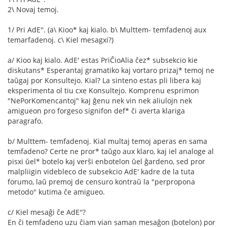
2\ Novaj temoj.
1/ Pri AdE''. (a\ Kioo* kaj kialo. b\ Multtem- temfadenoj aux
temarfadenoj. c\ Kiel mesagxi?)
a/ Kioo kaj kialo. AdE' estas PriĈioAlia ĉez* subsekcio kie
diskutans* Esperantaj gramatiko kaj vortaro prizaj* temoj ne
taŭgaj por Konsultejo. Kial? La sinteno estas pli libera kaj
eksperimenta ol tiu cxe Konsultejo. Komprenu esprimon
"NePorKomencantoj" kaj ĝenu nek vin nek aliulojn nek
amigueon pro forgeso signifon def* ĉi averta klariga
paragrafo.
b/ Multtem- temfadenoj. Kial multaj temoj aperas en sama
temfadeno? Certe ne pror* taŭgo aux klaro, kaj iel analoge al
pisxi ŭel* botelo kaj verŝi enbotelon ŭel ĝardeno, sed pror
malpliigin videbleco de subsekcio AdE' kadre de la tuta
forumo, laŭ premoj de censuro kontraŭ la "perpropona
metodo" kutima ĉe amigueo.
c/ Kiel mesaĝi ĉe AdE''?
En ĉi temfadeno uzu ĉiam vian saman mesaĝon (botelon) por