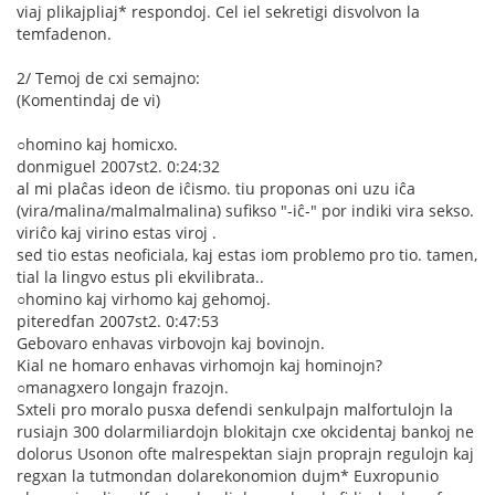
viaj plikajpliaj* respondoj. Cel iel sekretigi disvolvon la
temfadenon.
2/ Temoj de cxi semajno:
(Komentindaj de vi)
○homino kaj homicxo.
donmiguel 2007st2. 0:24:32
al mi plaĉas ideon de iĉismo. tiu proponas oni uzu iĉa
(vira/malina/malmalmalina) sufikso "-iĉ-" por indiki vira sekso.
viriĉo kaj virino estas viroj .
sed tio estas neoficiala, kaj estas iom problemo pro tio. tamen,
tial la lingvo estus pli ekvilibrata..
○homino kaj virhomo kaj gehomoj.
piteredfan 2007st2. 0:47:53
Gebovaro enhavas virbovojn kaj bovinojn.
Kial ne homaro enhavas virhomojn kaj hominojn?
○managxero longajn frazojn.
Sxteli pro moralo pusxa defendi senkulpajn malfortulojn la
rusiajn 300 dolarmiliardojn blokitajn cxe okcidentaj bankoj ne
dolorus Usonon ofte malrespektan siajn proprajn regulojn kaj
regxan la tutmondan dolarekonomion dujm* Euxropunio