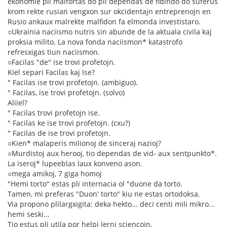
ekonomie pli malfortas do pli dependas de fidindo do suferus
krom rekte rusian vengxon sur okcidentajn entreprenojn en
Rusio ankaux malrekte malfidon fa elmonda investistaro.
○Ukrainia naciismo nutris sin abunde de la aktuala civila kaj
proksia milito. La nova fonda naciismon* katastrofo
refresxigas tiun naciismon.
○Facilas "de" ise trovi profetojn.
Kiel separi Facilas kaj Ise?
" Facilas ise trovi profetojn. (ambiguo).
" Facilas, ise trovi profetojn. (solvo)
Aliiel?
" Facilas trovi profetojn ise.
" Facilas ke ise trovi profetojn. (cxu?)
" Facilas de ise trovi profetojn.
○Kien* malaperis milionoj de sinceraj nazioj?
○Murdistoj aux herooj, tio dependas de vid- aux sentpunkto*.
La iseroj* lupeeblas laux konveno ason.
○mega amikoj, 7 giga homoj
"Hemi torto" estas pli internacia ol "duone da torto.
Tamen, mi preferas "Duon' torto" kiu ne estas ortodoksa.
Via propono plilargxigita: deka hekto... deci centi mili mikro...
hemi seski...
Tio estus pli utila por helpi lerni sciencojn.