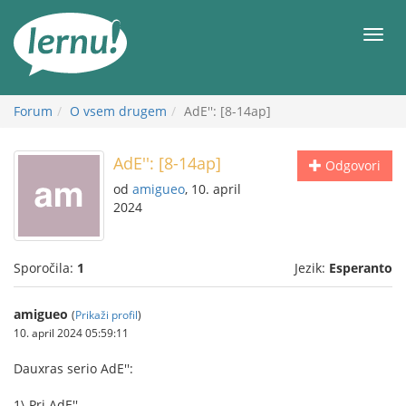
K
vsebini
Meni
Forum
O vsem drugem
AdE'': [8-14ap]
AdE'': [8-14ap]
Odgovori
od
amigueo
, 10. april
2024
Sporočila:
1
Jezik:
Esperanto
amigueo
(
Prikaži profil
)
10. april 2024 05:59:11
Dauxras serio AdE'':
1\ Pri AdE''.