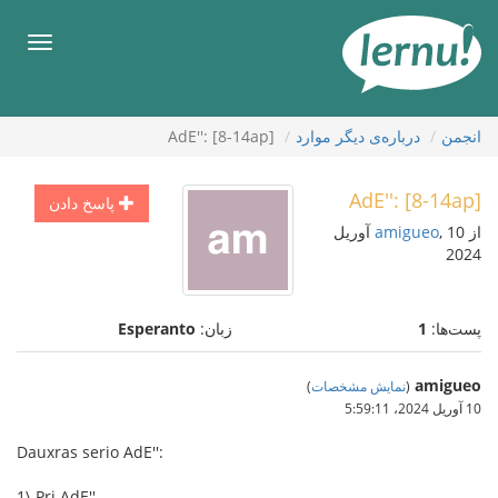
رود
ه
فهرس
حتوا
انجمن
درباره‌ی دیگر موارد
AdE'': [8-14ap]
AdE'': [8-14ap]
پاسخ دادن
از
amigueo
, 10 آوریل
2024
پست‌ها:
1
زبان:
Esperanto
amigueo
(
نمایش مشخصات
)
10 آوریل 2024،‏ 5:59:11
Dauxras serio AdE'':
1\ Pri AdE''.