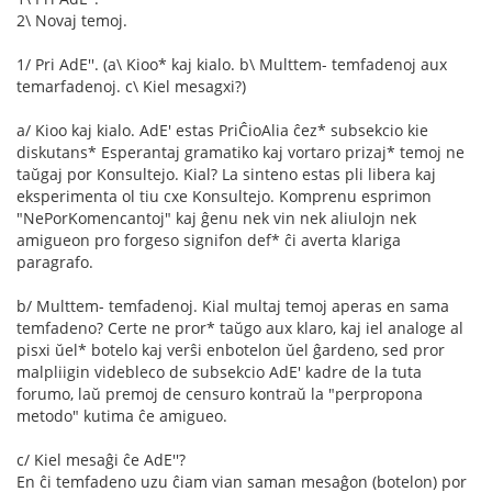
2\ Novaj temoj.
1/ Pri AdE''. (a\ Kioo* kaj kialo. b\ Multtem- temfadenoj aux
temarfadenoj. c\ Kiel mesagxi?)
a/ Kioo kaj kialo. AdE' estas PriĈioAlia ĉez* subsekcio kie
diskutans* Esperantaj gramatiko kaj vortaro prizaj* temoj ne
taŭgaj por Konsultejo. Kial? La sinteno estas pli libera kaj
eksperimenta ol tiu cxe Konsultejo. Komprenu esprimon
"NePorKomencantoj" kaj ĝenu nek vin nek aliulojn nek
amigueon pro forgeso signifon def* ĉi averta klariga
paragrafo.
b/ Multtem- temfadenoj. Kial multaj temoj aperas en sama
temfadeno? Certe ne pror* taŭgo aux klaro, kaj iel analoge al
pisxi ŭel* botelo kaj verŝi enbotelon ŭel ĝardeno, sed pror
malpliigin videbleco de subsekcio AdE' kadre de la tuta
forumo, laŭ premoj de censuro kontraŭ la "perpropona
metodo" kutima ĉe amigueo.
c/ Kiel mesaĝi ĉe AdE''?
En ĉi temfadeno uzu ĉiam vian saman mesaĝon (botelon) por