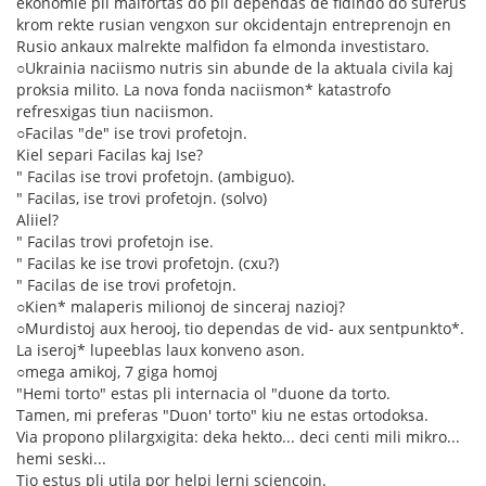
ekonomie pli malfortas do pli dependas de fidindo do suferus
krom rekte rusian vengxon sur okcidentajn entreprenojn en
Rusio ankaux malrekte malfidon fa elmonda investistaro.
○Ukrainia naciismo nutris sin abunde de la aktuala civila kaj
proksia milito. La nova fonda naciismon* katastrofo
refresxigas tiun naciismon.
○Facilas "de" ise trovi profetojn.
Kiel separi Facilas kaj Ise?
" Facilas ise trovi profetojn. (ambiguo).
" Facilas, ise trovi profetojn. (solvo)
Aliiel?
" Facilas trovi profetojn ise.
" Facilas ke ise trovi profetojn. (cxu?)
" Facilas de ise trovi profetojn.
○Kien* malaperis milionoj de sinceraj nazioj?
○Murdistoj aux herooj, tio dependas de vid- aux sentpunkto*.
La iseroj* lupeeblas laux konveno ason.
○mega amikoj, 7 giga homoj
"Hemi torto" estas pli internacia ol "duone da torto.
Tamen, mi preferas "Duon' torto" kiu ne estas ortodoksa.
Via propono plilargxigita: deka hekto... deci centi mili mikro...
hemi seski...
Tio estus pli utila por helpi lerni sciencojn.