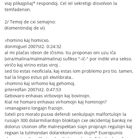
viaj plikajpliaj* respondoj. Cel iel sekretigi disvolvon la
temfadenon.
2/ Temoj de cxi semajno:
(Komentindaj de vi)
○homino kaj homicxo.
donmiguel 2007st2. 0:24:32
al mi plaĉas ideon de iĉismo. tiu proponas oni uzu iĉa
(vira/malina/malmalmalina) sufikso "-iĉ-" por indiki vira sekso.
viriĉo kaj virino estas viroj .
sed tio estas neoficiala, kaj estas iom problemo pro tio. tamen,
tial la lingvo estus pli ekvilibrata..
○homino kaj virhomo kaj gehomoj.
piteredfan 2007st2. 0:47:53
Gebovaro enhavas virbovojn kaj bovinojn.
Kial ne homaro enhavas virhomojn kaj hominojn?
○managxero longajn frazojn.
Sxteli pro moralo pusxa defendi senkulpajn malfortulojn la
rusiajn 300 dolarmiliardojn blokitajn cxe okcidentaj bankoj ne
dolorus Usonon ofte malrespektan siajn proprajn regulojn kaj
regxan la tutmondan dolarekonomion dujm* Euxropunio