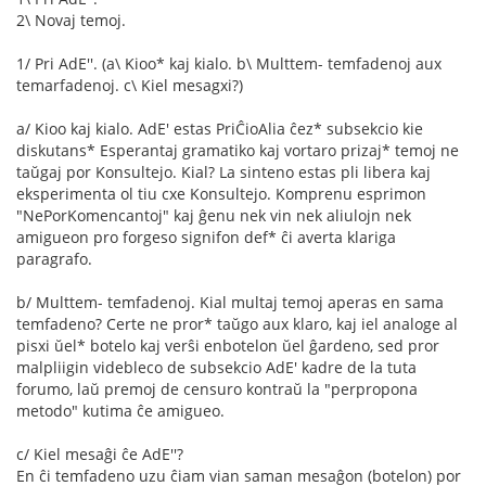
2\ Novaj temoj.
1/ Pri AdE''. (a\ Kioo* kaj kialo. b\ Multtem- temfadenoj aux
temarfadenoj. c\ Kiel mesagxi?)
a/ Kioo kaj kialo. AdE' estas PriĈioAlia ĉez* subsekcio kie
diskutans* Esperantaj gramatiko kaj vortaro prizaj* temoj ne
taŭgaj por Konsultejo. Kial? La sinteno estas pli libera kaj
eksperimenta ol tiu cxe Konsultejo. Komprenu esprimon
"NePorKomencantoj" kaj ĝenu nek vin nek aliulojn nek
amigueon pro forgeso signifon def* ĉi averta klariga
paragrafo.
b/ Multtem- temfadenoj. Kial multaj temoj aperas en sama
temfadeno? Certe ne pror* taŭgo aux klaro, kaj iel analoge al
pisxi ŭel* botelo kaj verŝi enbotelon ŭel ĝardeno, sed pror
malpliigin videbleco de subsekcio AdE' kadre de la tuta
forumo, laŭ premoj de censuro kontraŭ la "perpropona
metodo" kutima ĉe amigueo.
c/ Kiel mesaĝi ĉe AdE''?
En ĉi temfadeno uzu ĉiam vian saman mesaĝon (botelon) por