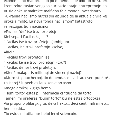
ekonomie pli malfortas do pli dependas de fidindo do suferus
krom rekte rusian vengxon sur okcidentajn entreprenojn en
Rusio ankaux malrekte malfidon fa elmonda investistaro.
○Ukrainia naciismo nutris sin abunde de la aktuala civila kaj
proksia milito. La nova fonda naciismon* katastrofo
refresxigas tiun naciismon.
○Facilas "de" ise trovi profetojn.
Kiel separi Facilas kaj Ise?
" Facilas ise trovi profetojn. (ambiguo).
" Facilas, ise trovi profetojn. (solvo)
Aliiel?
" Facilas trovi profetojn ise.
" Facilas ke ise trovi profetojn. (cxu?)
" Facilas de ise trovi profetojn.
○Kien* malaperis milionoj de sinceraj nazioj?
○Murdistoj aux herooj, tio dependas de vid- aux sentpunkto*.
La iseroj* lupeeblas laux konveno ason.
○mega amikoj, 7 giga homoj
"Hemi torto" estas pli internacia ol "duone da torto.
Tamen, mi preferas "Duon' torto" kiu ne estas ortodoksa.
Via propono plilargxigita: deka hekto... deci centi mili mikro...
hemi seski...
Tio estus pli utila por helpi lerni sciencojn.