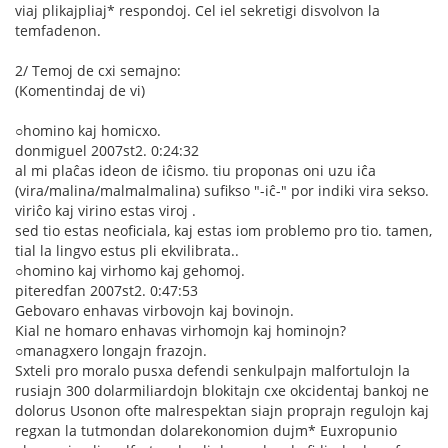
viaj plikajpliaj* respondoj. Cel iel sekretigi disvolvon la
temfadenon.
2/ Temoj de cxi semajno:
(Komentindaj de vi)
○homino kaj homicxo.
donmiguel 2007st2. 0:24:32
al mi plaĉas ideon de iĉismo. tiu proponas oni uzu iĉa
(vira/malina/malmalmalina) sufikso "-iĉ-" por indiki vira sekso.
viriĉo kaj virino estas viroj .
sed tio estas neoficiala, kaj estas iom problemo pro tio. tamen,
tial la lingvo estus pli ekvilibrata..
○homino kaj virhomo kaj gehomoj.
piteredfan 2007st2. 0:47:53
Gebovaro enhavas virbovojn kaj bovinojn.
Kial ne homaro enhavas virhomojn kaj hominojn?
○managxero longajn frazojn.
Sxteli pro moralo pusxa defendi senkulpajn malfortulojn la
rusiajn 300 dolarmiliardojn blokitajn cxe okcidentaj bankoj ne
dolorus Usonon ofte malrespektan siajn proprajn regulojn kaj
regxan la tutmondan dolarekonomion dujm* Euxropunio