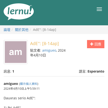
前
往
目
目
錄
錄
論壇
關於其他
AdE'': [8-14ap]
AdE'': [8-14ap]
回應
貼文者:
amigueo
, 2024
年4月10日
訊息:
1
語言:
Esperanto
amigueo
(
顯示個人資料
)
2024年4月10日上午5:59:11
Dauxras serio AdE'':
1\ Pri AdE''.