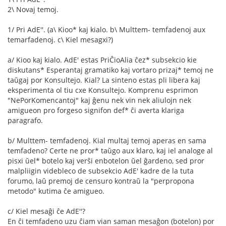
2\ Novaj temoj.
1/ Pri AdE''. (a\ Kioo* kaj kialo. b\ Multtem- temfadenoj aux
temarfadenoj. c\ Kiel mesagxi?)
a/ Kioo kaj kialo. AdE' estas PriĈioAlia ĉez* subsekcio kie
diskutans* Esperantaj gramatiko kaj vortaro prizaj* temoj ne
taŭgaj por Konsultejo. Kial? La sinteno estas pli libera kaj
eksperimenta ol tiu cxe Konsultejo. Komprenu esprimon
"NePorKomencantoj" kaj ĝenu nek vin nek aliulojn nek
amigueon pro forgeso signifon def* ĉi averta klariga
paragrafo.
b/ Multtem- temfadenoj. Kial multaj temoj aperas en sama
temfadeno? Certe ne pror* taŭgo aux klaro, kaj iel analoge al
pisxi ŭel* botelo kaj verŝi enbotelon ŭel ĝardeno, sed pror
malpliigin videbleco de subsekcio AdE' kadre de la tuta
forumo, laŭ premoj de censuro kontraŭ la "perpropona
metodo" kutima ĉe amigueo.
c/ Kiel mesaĝi ĉe AdE''?
En ĉi temfadeno uzu ĉiam vian saman mesaĝon (botelon) por