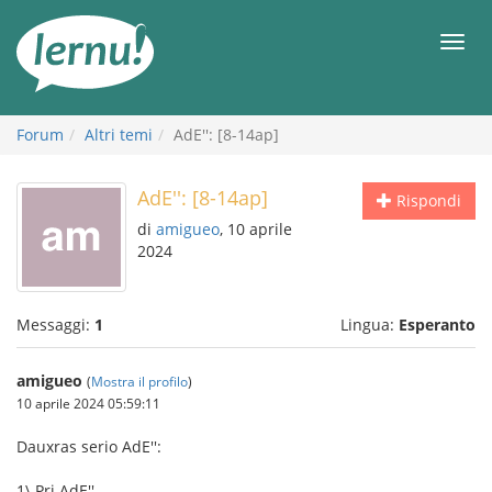
Vai
all’indice
Men
Forum
Altri temi
AdE'': [8-14ap]
AdE'': [8-14ap]
Rispondi
di
amigueo
, 10 aprile
2024
Messaggi:
1
Lingua:
Esperanto
amigueo
(
Mostra il profilo
)
10 aprile 2024 05:59:11
Dauxras serio AdE'':
1\ Pri AdE''.