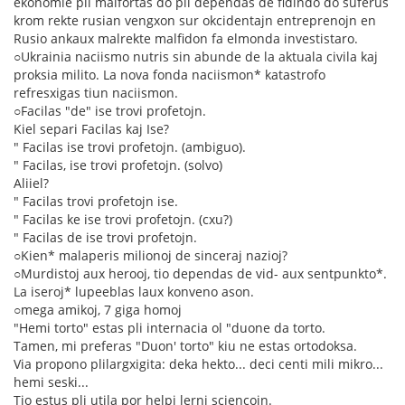
ekonomie pli malfortas do pli dependas de fidindo do suferus
krom rekte rusian vengxon sur okcidentajn entreprenojn en
Rusio ankaux malrekte malfidon fa elmonda investistaro.
○Ukrainia naciismo nutris sin abunde de la aktuala civila kaj
proksia milito. La nova fonda naciismon* katastrofo
refresxigas tiun naciismon.
○Facilas "de" ise trovi profetojn.
Kiel separi Facilas kaj Ise?
" Facilas ise trovi profetojn. (ambiguo).
" Facilas, ise trovi profetojn. (solvo)
Aliiel?
" Facilas trovi profetojn ise.
" Facilas ke ise trovi profetojn. (cxu?)
" Facilas de ise trovi profetojn.
○Kien* malaperis milionoj de sinceraj nazioj?
○Murdistoj aux herooj, tio dependas de vid- aux sentpunkto*.
La iseroj* lupeeblas laux konveno ason.
○mega amikoj, 7 giga homoj
"Hemi torto" estas pli internacia ol "duone da torto.
Tamen, mi preferas "Duon' torto" kiu ne estas ortodoksa.
Via propono plilargxigita: deka hekto... deci centi mili mikro...
hemi seski...
Tio estus pli utila por helpi lerni sciencojn.