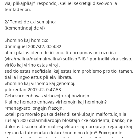
viaj plikajpliaj* respondoj. Cel iel sekretigi disvolvon la
temfadenon.
2/ Temoj de cxi semajno:
(Komentindaj de vi)
○homino kaj homicxo.
donmiguel 2007st2. 0:24:32
al mi plaĉas ideon de iĉismo. tiu proponas oni uzu iĉa
(vira/malina/malmalmalina) sufikso "-iĉ-" por indiki vira sekso.
viriĉo kaj virino estas viroj .
sed tio estas neoficiala, kaj estas iom problemo pro tio. tamen,
tial la lingvo estus pli ekvilibrata..
○homino kaj virhomo kaj gehomoj.
piteredfan 2007st2. 0:47:53
Gebovaro enhavas virbovojn kaj bovinojn.
Kial ne homaro enhavas virhomojn kaj hominojn?
○managxero longajn frazojn.
Sxteli pro moralo pusxa defendi senkulpajn malfortulojn la
rusiajn 300 dolarmiliardojn blokitajn cxe okcidentaj bankoj ne
dolorus Usonon ofte malrespektan siajn proprajn regulojn kaj
regxan la tutmondan dolarekonomion dujm* Euxropunio