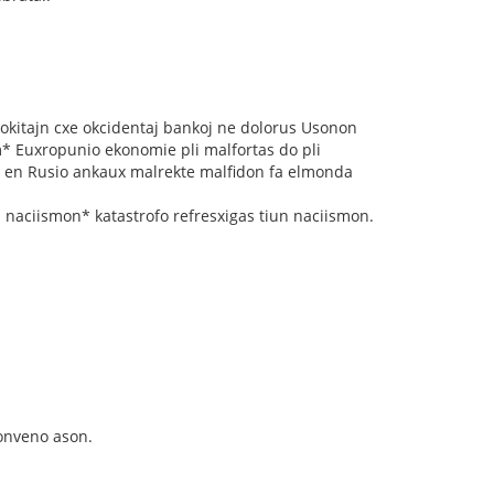
lokitajn cxe okcidentaj bankoj ne dolorus Usonon
* Euxropunio ekonomie pli malfortas do pli
n en Rusio ankaux malrekte malfidon fa elmonda
a naciismon* katastrofo refresxigas tiun naciismon.
konveno ason.