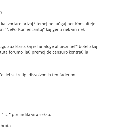
)
 kaj vortaro prizaj* temoj ne taŭgaj por Konsultejo.
imon "NePorKomencantoj" kaj ĝenu nek vin nek
aux klaro, kaj iel analoge al pisxi ŭel* botelo kaj
 tuta forumo, laŭ premoj de censuro kontraŭ la
el iel sekretigi disvolvon la temfadenon.
-iĉ-" por indiki vira sekso.
ibrata..