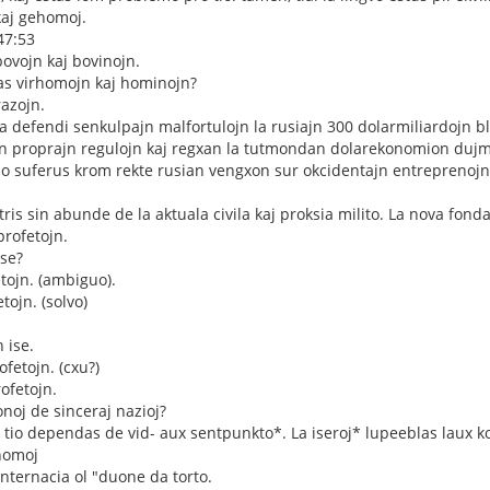
aj gehomoj.
47:53
ovojn kaj bovinojn.
as virhomojn kaj hominojn?
azojn.
a defendi senkulpajn malfortulojn la rusiajn 300 dolarmiliardojn b
jn proprajn regulojn kaj regxan la tutmondan dolarekonomion dujm
o suferus krom rekte rusian vengxon sur okcidentajn entreprenoj
ris sin abunde de la aktuala civila kaj proksia milito. La nova fond
profetojn.
Ise?
etojn. (ambiguo).
etojn. (solvo)
n ise.
rofetojn. (cxu?)
rofetojn.
noj de sinceraj nazioj?
 tio dependas de vid- aux sentpunkto*. La iseroj* lupeeblas laux 
homoj
internacia ol "duone da torto.