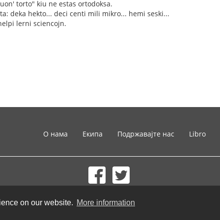
on' torto" kiu ne estas ortodoksa.
a: deka hekto... deci centi mili mikro... hemi seski...
helpi lerni sciencojn.
О нама
Екипа
Подржавајте нас
Libro
© 2002-2026 lernu.net |
Impressum
rience on our website.
More information