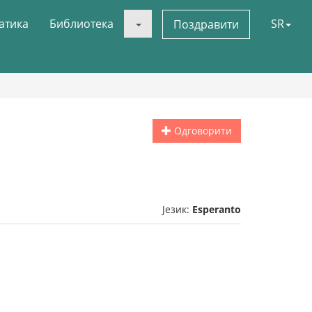
атика
Библиотека
SR
Поздравити
Одговорити
Језик:
Esperanto