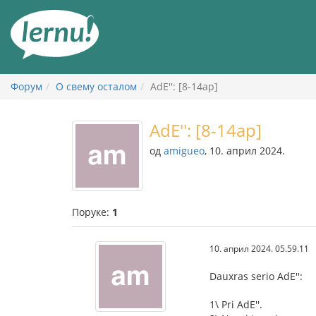
У
садржају
Форум
О свему осталом
AdE'': [8-14ap]
AdE'': [8-14ap]
од
amigueo
, 10. април 2024.
Поруке:
1
10. април 2024. 05.59.11
Dauxras serio AdE'':
1\ Pri AdE''.