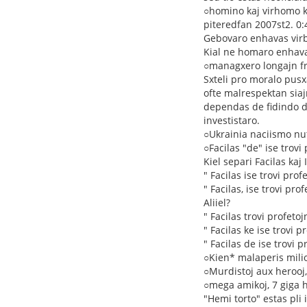
○homino kaj virhomo k
piteredfan 2007st2. 0:
Gebovaro enhavas virb
Kial ne homaro enhav
○managxero longajn fr
Sxteli pro moralo pusx
ofte malrespektan sia
dependas de fidindo d
investistaro.
○Ukrainia naciismo nut
○Facilas "de" ise trovi 
Kiel separi Facilas kaj 
" Facilas ise trovi prof
" Facilas, ise trovi prof
Aliiel?
" Facilas trovi profetoj
" Facilas ke ise trovi p
" Facilas de ise trovi p
○Kien* malaperis milio
○Murdistoj aux herooj,
○mega amikoj, 7 giga 
"Hemi torto" estas pli 