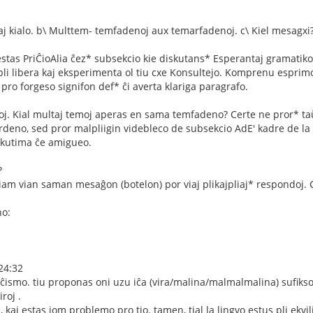
 kaj kialo. b\ Multtem- temfadenoj aux temarfadenoj. c\ Kiel mesagxi?
' estas PriĈioAlia ĉez* subsekcio kie diskutans* Esperantaj gramatiko
 pli libera kaj eksperimenta ol tiu cxe Konsultejo. Komprenu espr
pro forgeso signifon def* ĉi averta klariga paragrafo.
. Kial multaj temoj aperas en sama temfadeno? Certe ne pror* taŭgo 
rdeno, sed pror malpliigin videbleco de subsekcio AdE' kadre de la
kutima ĉe amigueo.
?
am vian saman mesaĝon (botelon) por viaj plikajpliaj* respondoj. C
no:
24:32
ĉismo. tiu proponas oni uzu iĉa (vira/malina/malmalmalina) sufikso "
iroj .
, kaj estas iom problemo pro tio. tamen, tial la lingvo estus pli ekvil