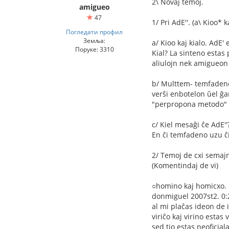
2\ Novaj temoj.
amigueo
47
1/ Pri AdE''. (a\ Kioo*
Погледати профил
Земља:
a/ Kioo kaj kialo. AdE
Поруке: 3310
Kial? La sinteno estas
aliulojn nek amigueon 
b/ Multtem- temfadenoj
verŝi enbotelon ŭel ĝa
"perpropona metodo" 
c/ Kiel mesaĝi ĉe AdE''
En ĉi temfadeno uzu ĉi
2/ Temoj de cxi semaj
(Komentindaj de vi)
○homino kaj homicxo.
donmiguel 2007st2. 0:
al mi plaĉas ideon de i
viriĉo kaj virino estas v
sed tio estas neoficiala