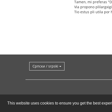
Tamen, mi preferas "Du
Via propono plilargxigit
Tio estus pli utila por 
Српски / srpski
This website uses cookies to ensure you get the best expe