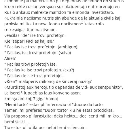
ekonomie pli malfortas do pli dependas de fidindo do suferus
krom rekte rusian vengxon sur okcidentajn entreprenojn en
Rusio ankaux malrekte malfidon fa elmonda investistaro.
○Ukrainia naciismo nutris sin abunde de la aktuala civila kaj
proksia milito. La nova fonda naciismon* katastrofo
refresxigas tiun naciismon.
○Facilas "de" ise trovi profetojn.
Kiel separi Facilas kaj Ise?
" Facilas ise trovi profetojn. (ambiguo).
" Facilas, ise trovi profetojn. (solvo)
Aliiel?
" Facilas trovi profetojn ise.
" Facilas ke ise trovi profetojn. (cxu?)
" Facilas de ise trovi profetojn.
○Kien* malaperis milionoj de sinceraj nazioj?
○Murdistoj aux herooj, tio dependas de vid- aux sentpunkto*.
La iseroj* lupeeblas laux konveno ason.
○mega amikoj, 7 giga homoj
"Hemi torto" estas pli internacia ol "duone da torto.
Tamen, mi preferas "Duon' torto" kiu ne estas ortodoksa.
Via propono plilargxigita: deka hekto... deci centi mili mikro...
hemi seski...
Tio estus pli utila por helpi lerni sciencojn.