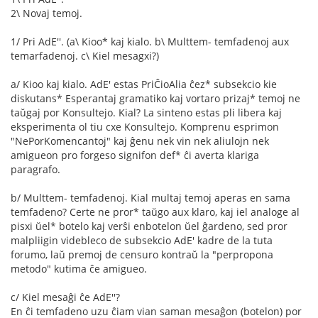
2\ Novaj temoj.
1/ Pri AdE''. (a\ Kioo* kaj kialo. b\ Multtem- temfadenoj aux
temarfadenoj. c\ Kiel mesagxi?)
a/ Kioo kaj kialo. AdE' estas PriĈioAlia ĉez* subsekcio kie
diskutans* Esperantaj gramatiko kaj vortaro prizaj* temoj ne
taŭgaj por Konsultejo. Kial? La sinteno estas pli libera kaj
eksperimenta ol tiu cxe Konsultejo. Komprenu esprimon
"NePorKomencantoj" kaj ĝenu nek vin nek aliulojn nek
amigueon pro forgeso signifon def* ĉi averta klariga
paragrafo.
b/ Multtem- temfadenoj. Kial multaj temoj aperas en sama
temfadeno? Certe ne pror* taŭgo aux klaro, kaj iel analoge al
pisxi ŭel* botelo kaj verŝi enbotelon ŭel ĝardeno, sed pror
malpliigin videbleco de subsekcio AdE' kadre de la tuta
forumo, laŭ premoj de censuro kontraŭ la "perpropona
metodo" kutima ĉe amigueo.
c/ Kiel mesaĝi ĉe AdE''?
En ĉi temfadeno uzu ĉiam vian saman mesaĝon (botelon) por