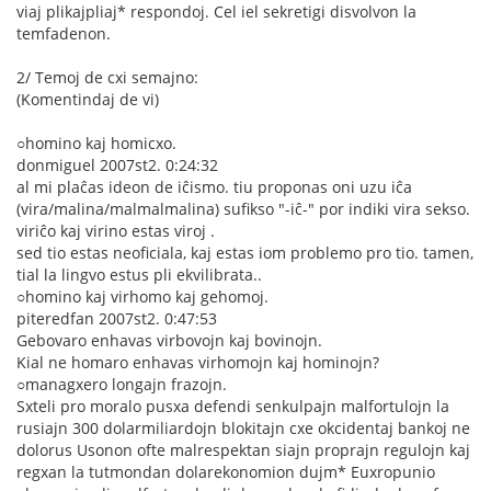
viaj plikajpliaj* respondoj. Cel iel sekretigi disvolvon la
temfadenon.
2/ Temoj de cxi semajno:
(Komentindaj de vi)
○homino kaj homicxo.
donmiguel 2007st2. 0:24:32
al mi plaĉas ideon de iĉismo. tiu proponas oni uzu iĉa
(vira/malina/malmalmalina) sufikso "-iĉ-" por indiki vira sekso.
viriĉo kaj virino estas viroj .
sed tio estas neoficiala, kaj estas iom problemo pro tio. tamen,
tial la lingvo estus pli ekvilibrata..
○homino kaj virhomo kaj gehomoj.
piteredfan 2007st2. 0:47:53
Gebovaro enhavas virbovojn kaj bovinojn.
Kial ne homaro enhavas virhomojn kaj hominojn?
○managxero longajn frazojn.
Sxteli pro moralo pusxa defendi senkulpajn malfortulojn la
rusiajn 300 dolarmiliardojn blokitajn cxe okcidentaj bankoj ne
dolorus Usonon ofte malrespektan siajn proprajn regulojn kaj
regxan la tutmondan dolarekonomion dujm* Euxropunio