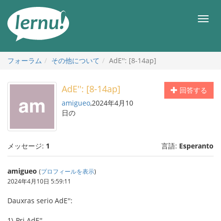
目
次
メ
へ
ニ
ュ
ー
フォーラム
その他について
AdE'': [8-14ap]
AdE'': [8-14ap]
回答する
amigueo
,2024年4月10
日の
メッセージ:
1
言語:
Esperanto
amigueo
(
プロフィールを表示
)
2024年4月10日 5:59:11
Dauxras serio AdE'':
1\ Pri AdE''.