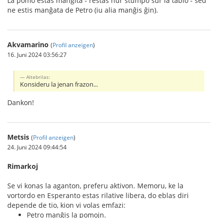
La pomo estas manĝita - restas nur stumpo sur la tablo - sed
ne estis manĝata de Petro (iu alia manĝis ĝin).
Akvamarino
(
Profil anzeigen
)
16. Juni 2024 03:56:27
Altebrilas:
Konsideru la jenan frazon...
Dankon!
Metsis
(
Profil anzeigen
)
24. Juni 2024 09:44:54
Rimarkoj
Se vi konas la aganton, preferu aktivon. Memoru, ke la
vortordo en Esperanto estas rilative libera, do eblas diri
depende de tio, kion vi volas emfazi:
Petro manĝis la pomojn.