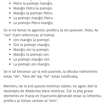
Petro la pomojn manĝis.
Manĝis Petro la pomojn.
Manĝis la pomojn Petro.
La pomojn manĝis Petro.
La pomojn Petro manĝis.
Se vi ne konas la aganton, preferu la oni-pasivon. Notu, ke
"oni" ĉiam referencas al homoj.
Oni manĝis la pomojn.
Oni la pomojn manĝis.
Manĝis oni la pomojn.
Manĝis la pomojn oni.
La pomojn manĝis oni.
La pomojn oni manĝis.
Se vi ial bezonas uzi la esti-pasivon, la oficiala rolmontrilo
estas "de", "fare de" kaj "far" estas neoficialaj.
Memoru, ke la esti-pasivo montras staton, ne agon, kiel la
ekzemplo de Altebrilas klare montras. Ĉar la plej grava
elemento en frazoj en Esperanto ĝenerale estas la ĉefverbo,
preferu pi fortan verbon ol "esti".