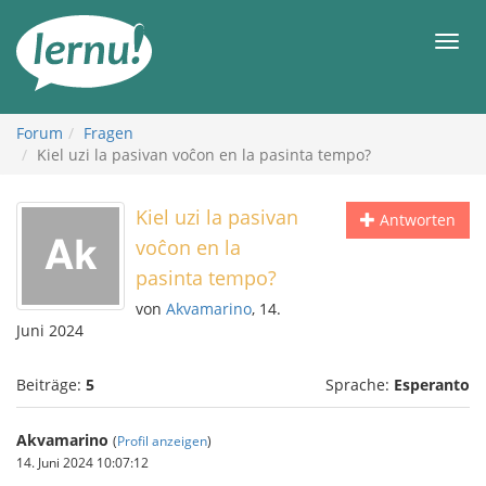
Zum
Inhalt
Men
Forum
Fragen
Kiel uzi la pasivan voĉon en la pasinta tempo?
Kiel uzi la pasivan
Antworten
voĉon en la
pasinta tempo?
von
Akvamarino
, 14.
Juni 2024
Beiträge:
5
Sprache:
Esperanto
Akvamarino
(
Profil anzeigen
)
14. Juni 2024 10:07:12