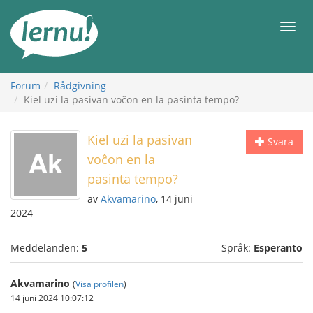
Till
sidans
Meny
innehåll
Forum
Rådgivning
Kiel uzi la pasivan voĉon en la pasinta tempo?
Kiel uzi la pasivan
Svara
voĉon en la
pasinta tempo?
av
Akvamarino
, 14 juni
2024
Meddelanden:
5
Språk:
Esperanto
Akvamarino
(
Visa profilen
)
14 juni 2024 10:07:12