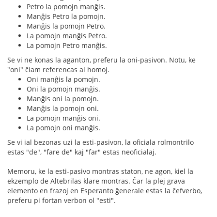
Petro la pomojn manĝis.
Manĝis Petro la pomojn.
Manĝis la pomojn Petro.
La pomojn manĝis Petro.
La pomojn Petro manĝis.
Se vi ne konas la aganton, preferu la oni-pasivon. Notu, ke
"oni" ĉiam referencas al homoj.
Oni manĝis la pomojn.
Oni la pomojn manĝis.
Manĝis oni la pomojn.
Manĝis la pomojn oni.
La pomojn manĝis oni.
La pomojn oni manĝis.
Se vi ial bezonas uzi la esti-pasivon, la oficiala rolmontrilo
estas "de", "fare de" kaj "far" estas neoficialaj.
Memoru, ke la esti-pasivo montras staton, ne agon, kiel la
ekzemplo de Altebrilas klare montras. Ĉar la plej grava
elemento en frazoj en Esperanto ĝenerale estas la ĉefverbo,
preferu pi fortan verbon ol "esti".