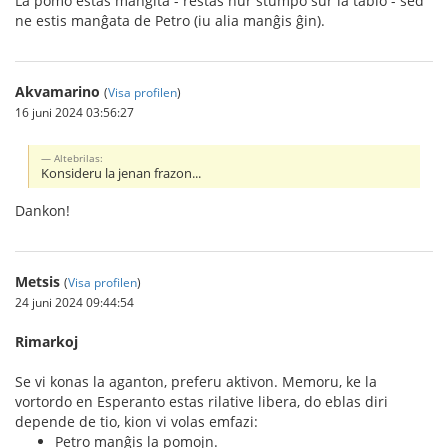
La pomo estas manĝita - restas nur stumpo sur la tablo - sed
ne estis manĝata de Petro (iu alia manĝis ĝin).
Akvamarino
(
Visa profilen
)
16 juni 2024 03:56:27
Altebrilas:
Konsideru la jenan frazon...
Dankon!
Metsis
(
Visa profilen
)
24 juni 2024 09:44:54
Rimarkoj
Se vi konas la aganton, preferu aktivon. Memoru, ke la
vortordo en Esperanto estas rilative libera, do eblas diri
depende de tio, kion vi volas emfazi:
Petro manĝis la pomojn.