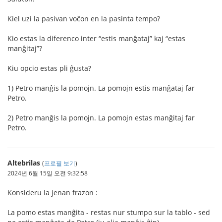
Kiel uzi la pasivan voĉon en la pasinta tempo?
Kio estas la diferenco inter “estis manĝataj” kaj “estas
manĝitaj”?
Kiu opcio estas pli ĝusta?
1) Petro manĝis la pomojn. La pomojn estis manĝataj far
Petro.
2) Petro manĝis la pomojn. La pomojn estas manĝitaj far
Petro.
Altebrilas
(
프로필 보기
)
2024년 6월 15일 오전 9:32:58
Konsideru la jenan frazon :
La pomo estas manĝita - restas nur stumpo sur la tablo - sed