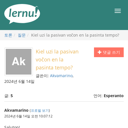
본
문
메
으
뉴
로
토론
질문
Kiel uzi la pasivan voĉon en la pasinta tempo?
Kiel uzi la pasivan
댓글 쓰기
voĉon en la
pasinta tempo?
글쓴이:
Akvamarino
,
2024년 6월 14일
글:
5
언어:
Esperanto
Akvamarino
(
프로필 보기
)
2024년 6월 14일 오전 10:07:12
Saluton!