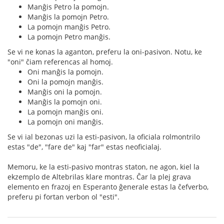
Manĝis Petro la pomojn.
Manĝis la pomojn Petro.
La pomojn manĝis Petro.
La pomojn Petro manĝis.
Se vi ne konas la aganton, preferu la oni-pasivon. Notu, ke
"oni" ĉiam referencas al homoj.
Oni manĝis la pomojn.
Oni la pomojn manĝis.
Manĝis oni la pomojn.
Manĝis la pomojn oni.
La pomojn manĝis oni.
La pomojn oni manĝis.
Se vi ial bezonas uzi la esti-pasivon, la oficiala rolmontrilo
estas "de", "fare de" kaj "far" estas neoficialaj.
Memoru, ke la esti-pasivo montras staton, ne agon, kiel la
ekzemplo de Altebrilas klare montras. Ĉar la plej grava
elemento en frazoj en Esperanto ĝenerale estas la ĉefverbo,
preferu pi fortan verbon ol "esti".