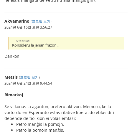
ne estis manĝata de Petro (iu alia manĝis ĝin).
Akvamarino
(
프로필 보기
)
2024년 6월 16일 오전 3:56:27
Altebrilas:
Konsideru la jenan frazon...
Dankon!
Metsis
(
프로필 보기
)
2024년 6월 24일 오전 9:44:54
Rimarkoj
Se vi konas la aganton, preferu aktivon. Memoru, ke la
vortordo en Esperanto estas rilative libera, do eblas diri
depende de tio, kion vi volas emfazi:
Petro manĝis la pomojn.
Petro la pomojn manĝis.