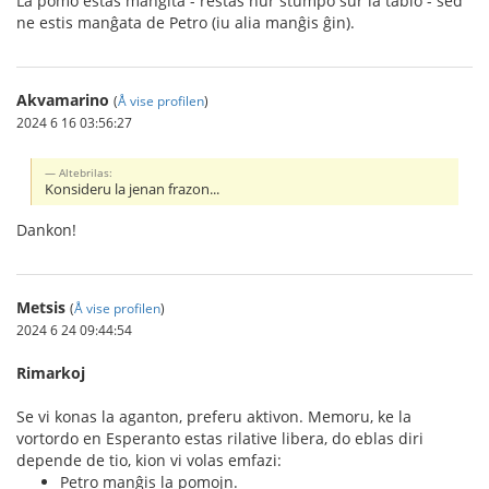
La pomo estas manĝita - restas nur stumpo sur la tablo - sed
ne estis manĝata de Petro (iu alia manĝis ĝin).
Akvamarino
(
Å vise profilen
)
2024 6 16 03:56:27
Altebrilas:
Konsideru la jenan frazon...
Dankon!
Metsis
(
Å vise profilen
)
2024 6 24 09:44:54
Rimarkoj
Se vi konas la aganton, preferu aktivon. Memoru, ke la
vortordo en Esperanto estas rilative libera, do eblas diri
depende de tio, kion vi volas emfazi:
Petro manĝis la pomojn.