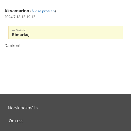
Akvamarino
(
Å vise profilen
)
2024 7 18 13:19:13
Metsis:
Rimarkoj
Dankon!
Norsk bokmål
Om oss