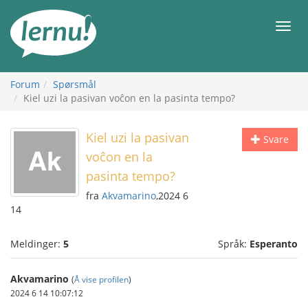
Til
innholdet
Meny
Forum
Spørsmål
Kiel uzi la pasivan voĉon en la pasinta tempo?
Kiel uzi la pasivan
Svare
voĉon en la
pasinta tempo?
fra
Akvamarino
,2024 6
14
Meldinger:
5
Språk:
Esperanto
Akvamarino
(
Å vise profilen
)
2024 6 14 10:07:12