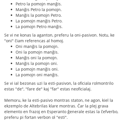
Petro la pomojn manĝis.
Manĝis Petro la pomojn.
Manĝis la pomojn Petro.
La pomojn manĝis Petro.
La pomojn Petro manĝis.
Se vi ne konas la aganton, preferu la oni-pasivon. Notu, ke
"oni" ĉiam referencas al homoj.
Oni manĝis la pomojn.
Oni la pomojn manĝis.
Manĝis oni la pomojn.
Manĝis la pomojn oni.
La pomojn manĝis oni.
La pomojn oni manĝis.
Se vi ial bezonas uzi la esti-pasivon, la oficiala rolmontrilo
estas "de", "fare de" kaj "far" estas neoficialaj.
Memoru, ke la esti-pasivo montras staton, ne agon, kiel la
ekzemplo de Altebrilas klare montras. Ĉar la plej grava
elemento en frazoj en Esperanto ĝenerale estas la ĉefverbo,
preferu pi fortan verbon ol "esti".