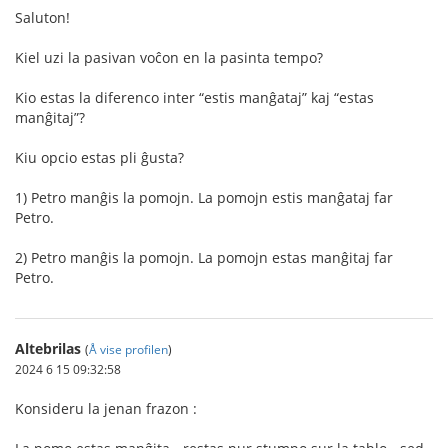
Saluton!
Kiel uzi la pasivan voĉon en la pasinta tempo?
Kio estas la diferenco inter “estis manĝataj” kaj “estas
manĝitaj”?
Kiu opcio estas pli ĝusta?
1) Petro manĝis la pomojn. La pomojn estis manĝataj far
Petro.
2) Petro manĝis la pomojn. La pomojn estas manĝitaj far
Petro.
Altebrilas
(
Å vise profilen
)
2024 6 15 09:32:58
Konsideru la jenan frazon :