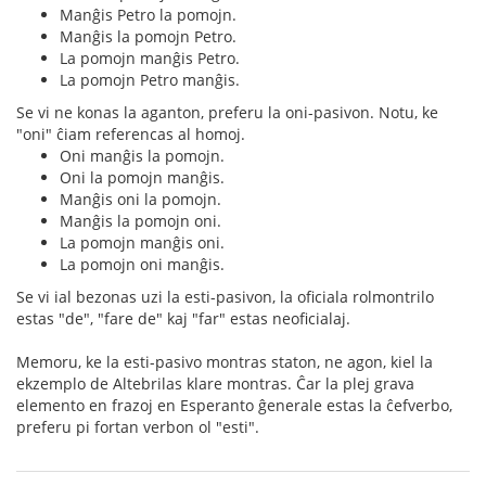
Manĝis Petro la pomojn.
Manĝis la pomojn Petro.
La pomojn manĝis Petro.
La pomojn Petro manĝis.
Se vi ne konas la aganton, preferu la oni-pasivon. Notu, ke
"oni" ĉiam referencas al homoj.
Oni manĝis la pomojn.
Oni la pomojn manĝis.
Manĝis oni la pomojn.
Manĝis la pomojn oni.
La pomojn manĝis oni.
La pomojn oni manĝis.
Se vi ial bezonas uzi la esti-pasivon, la oficiala rolmontrilo
estas "de", "fare de" kaj "far" estas neoficialaj.
Memoru, ke la esti-pasivo montras staton, ne agon, kiel la
ekzemplo de Altebrilas klare montras. Ĉar la plej grava
elemento en frazoj en Esperanto ĝenerale estas la ĉefverbo,
preferu pi fortan verbon ol "esti".