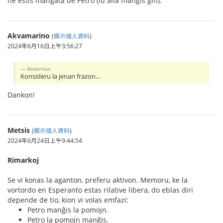
ne estis manĝata de Petro (iu alia manĝis ĝin).
Akvamarino
(
顯示個人資料
)
2024年6月16日上午3:56:27
Altebrilas:
Konsideru la jenan frazon...
Dankon!
Metsis
(
顯示個人資料
)
2024年6月24日上午9:44:54
Rimarkoj
Se vi konas la aganton, preferu aktivon. Memoru, ke la
vortordo en Esperanto estas rilative libera, do eblas diri
depende de tio, kion vi volas emfazi:
Petro manĝis la pomojn.
Petro la pomojn manĝis.