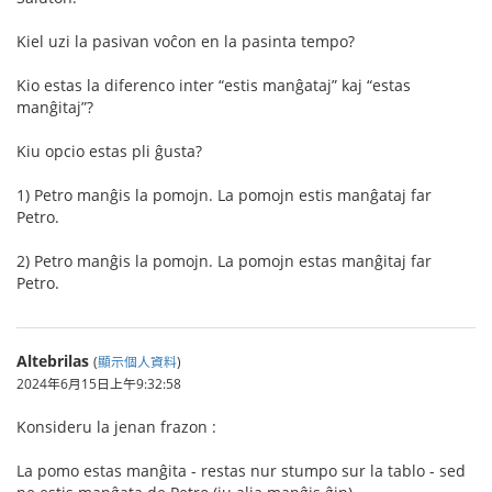
Kiel uzi la pasivan voĉon en la pasinta tempo?
Kio estas la diferenco inter “estis manĝataj” kaj “estas
manĝitaj”?
Kiu opcio estas pli ĝusta?
1) Petro manĝis la pomojn. La pomojn estis manĝataj far
Petro.
2) Petro manĝis la pomojn. La pomojn estas manĝitaj far
Petro.
Altebrilas
(
顯示個人資料
)
2024年6月15日上午9:32:58
Konsideru la jenan frazon :
La pomo estas manĝita - restas nur stumpo sur la tablo - sed