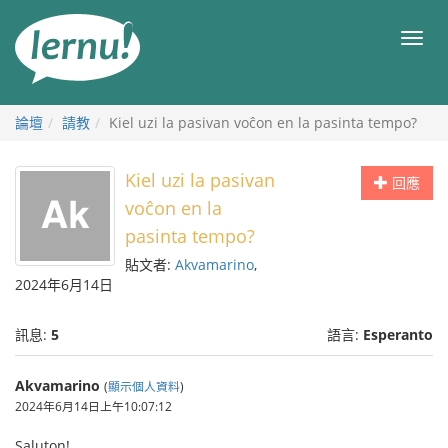
前
往
目
目
錄
錄
論壇
請教
Kiel uzi la pasivan voĉon en la pasinta tempo?
Kiel uzi la pasivan
回應
voĉon en la
pasinta tempo?
貼文者:
Akvamarino
,
2024年6月14日
訊息:
5
語言:
Esperanto
Akvamarino
(
顯示個人資料
)
2024年6月14日上午10:07:12
Saluton!