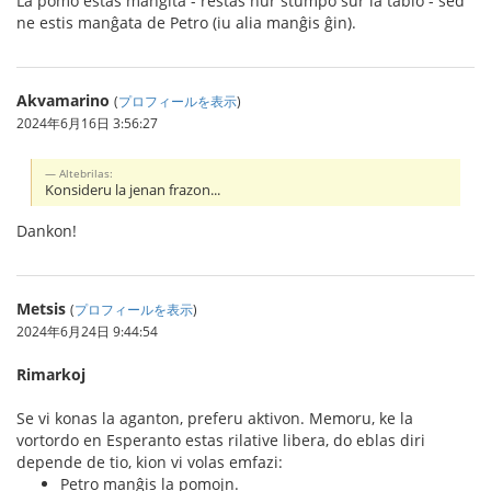
La pomo estas manĝita - restas nur stumpo sur la tablo - sed
ne estis manĝata de Petro (iu alia manĝis ĝin).
Akvamarino
(
プロフィールを表示
)
2024年6月16日 3:56:27
Altebrilas:
Konsideru la jenan frazon...
Dankon!
Metsis
(
プロフィールを表示
)
2024年6月24日 9:44:54
Rimarkoj
Se vi konas la aganton, preferu aktivon. Memoru, ke la
vortordo en Esperanto estas rilative libera, do eblas diri
depende de tio, kion vi volas emfazi:
Petro manĝis la pomojn.