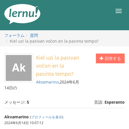
目
次
メ
へ
ニ
ュ
ー
フォーラム
質問
Kiel uzi la pasivan voĉon en la pasinta tempo?
Kiel uzi la pasivan
回答する
voĉon en la
pasinta tempo?
Akvamarino
,2024年6月
14日の
メッセージ:
5
言語:
Esperanto
Akvamarino
(
プロフィールを表示
)
2024年6月14日 10:07:12