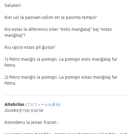
Saluton!
Kiel uzi la pasivan voĉon en la pasinta tempo?
Kio estas la diferenco inter “estis manĝataj” kaj “estas
manĝitaj”?
Kiu opcio estas pli ĝusta?
1) Petro manĝis la pomojn. La pomojn estis manĝataj far
Petro.
2) Petro manĝis la pomojn. La pomojn estas manĝitaj far
Petro.
Altebrilas
(
プロフィールを表示
)
2024年6月15日 9:32:58
Konsideru la jenan frazon :