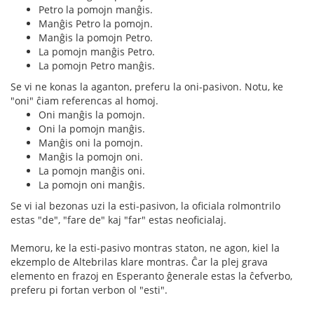
Petro la pomojn manĝis.
Manĝis Petro la pomojn.
Manĝis la pomojn Petro.
La pomojn manĝis Petro.
La pomojn Petro manĝis.
Se vi ne konas la aganton, preferu la oni-pasivon. Notu, ke
"oni" ĉiam referencas al homoj.
Oni manĝis la pomojn.
Oni la pomojn manĝis.
Manĝis oni la pomojn.
Manĝis la pomojn oni.
La pomojn manĝis oni.
La pomojn oni manĝis.
Se vi ial bezonas uzi la esti-pasivon, la oficiala rolmontrilo
estas "de", "fare de" kaj "far" estas neoficialaj.
Memoru, ke la esti-pasivo montras staton, ne agon, kiel la
ekzemplo de Altebrilas klare montras. Ĉar la plej grava
elemento en frazoj en Esperanto ĝenerale estas la ĉefverbo,
preferu pi fortan verbon ol "esti".