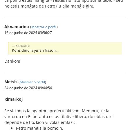
La pomo estas manĝita - restas nur stumpo sur la tablo - sed
ne estis manĝata de Petro (iu alia manĝis ĝin).
Akvamarino
(
Mostrar o perfil
)
16 de junho de 2024 03:56:27
Altebrilas:
Konsideru la jenan frazon...
Dankon!
Metsis
(
Mostrar o perfil
)
24 de junho de 2024 09:44:54
Rimarkoj
Se vi konas la aganton, preferu aktivon. Memoru, ke la
vortordo en Esperanto estas rilative libera, do eblas diri
depende de tio, kion vi volas emfazi:
Petro manĝis la pomojn.