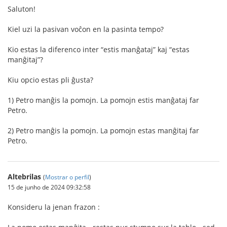
Saluton!
Kiel uzi la pasivan voĉon en la pasinta tempo?
Kio estas la diferenco inter “estis manĝataj” kaj “estas
manĝitaj”?
Kiu opcio estas pli ĝusta?
1) Petro manĝis la pomojn. La pomojn estis manĝataj far
Petro.
2) Petro manĝis la pomojn. La pomojn estas manĝitaj far
Petro.
Altebrilas
(
Mostrar o perfil
)
15 de junho de 2024 09:32:58
Konsideru la jenan frazon :