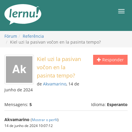
Ir
ao
Men
conteúdo
Fórum
Referência
Kiel uzi la pasivan voĉon en la pasinta tempo?
Kiel uzi la pasivan
Responder
voĉon en la
pasinta tempo?
de
Akvamarino
, 14 de
junho de 2024
Mensagens:
5
Idioma:
Esperanto
Akvamarino
(
Mostrar o perfil
)
14 de junho de 2024 10:07:12