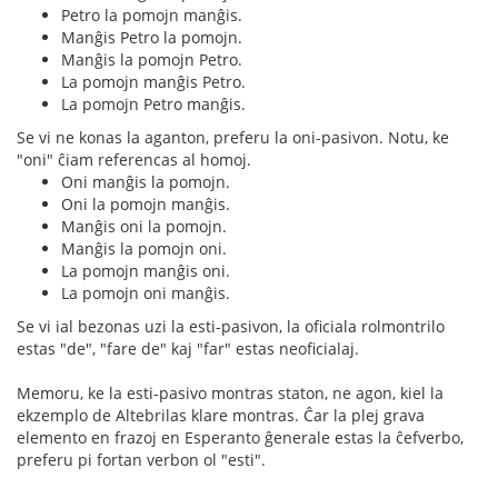
Petro la pomojn manĝis.
Manĝis Petro la pomojn.
Manĝis la pomojn Petro.
La pomojn manĝis Petro.
La pomojn Petro manĝis.
Se vi ne konas la aganton, preferu la oni-pasivon. Notu, ke
"oni" ĉiam referencas al homoj.
Oni manĝis la pomojn.
Oni la pomojn manĝis.
Manĝis oni la pomojn.
Manĝis la pomojn oni.
La pomojn manĝis oni.
La pomojn oni manĝis.
Se vi ial bezonas uzi la esti-pasivon, la oficiala rolmontrilo
estas "de", "fare de" kaj "far" estas neoficialaj.
Memoru, ke la esti-pasivo montras staton, ne agon, kiel la
ekzemplo de Altebrilas klare montras. Ĉar la plej grava
elemento en frazoj en Esperanto ĝenerale estas la ĉefverbo,
preferu pi fortan verbon ol "esti".