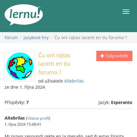
Přejít
k
Men
obsahu
Fórum
Jazykové hry
Ĉu oni rajtas lacerti en tiu forumo ?
Ĉu oni rajtas
Odpovědět
lacerti en tiu
forumo ?
od uživatele
Altebrilas
ze dne 1. října 2024
Příspěvky:
7
Jazyk:
Esperanto
Altebrilas
(
Ukázat profil
)
1. října 2024 15:48:41
Mi provis respondi rekte en la mesaĝo, sed ĝi estas ŝlosita.