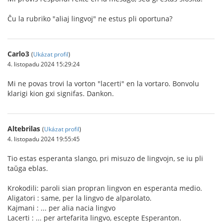
Ĉu la rubriko "aliaj lingvoj" ne estus pli oportuna?
Carlo3
(
Ukázat profil
)
4. listopadu 2024 15:29:24
Mi ne povas trovi la vorton "lacerti" en la vortaro. Bonvolu
klarigi kion gxi signifas. Dankon.
Altebrilas
(
Ukázat profil
)
4. listopadu 2024 19:55:45
Tio estas esperanta slango, pri misuzo de lingvojn, se iu pli
taŭga eblas.
Krokodili: paroli sian propran lingvon en esperanta medio.
Aligatori : same, per la lingvo de alparolato.
Kajmani : ... per alia nacia lingvo
Lacerti : ... per artefarita lingvo, escepte Esperanton.