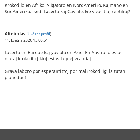
Krokodilo en Afriko, Aligatoro en NordAmeriko, Kajmano en
SudAmeriko.. sed: Lacerto kaj Gavialo, kie vivas tiuj reptilioj?
Altebrilas
(
Ukázat profil
)
11. května 2026 13:05:51
Lacerto en Eŭropo kaj gavialo en Azio. En Aŭstralio estas
maraj krokodiloj kiuj estas la plej grandaj.
Grava laboro por esperantistoj por malkrokodiligi la tutan
planedon!