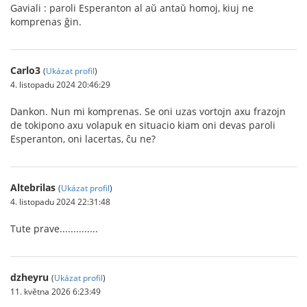
Gaviali : paroli Esperanton al aŭ antaŭ homoj, kiuj ne
komprenas ĝin.
Carlo3
(
Ukázat profil
)
4. listopadu 2024 20:46:29
Dankon. Nun mi komprenas. Se oni uzas vortojn axu frazojn
de tokipono axu volapuk en situacio kiam oni devas paroli
Esperanton, oni lacertas, ĉu ne?
Altebrilas
(
Ukázat profil
)
4. listopadu 2024 22:31:48
Tute prave..............
dzheyru
(
Ukázat profil
)
11. května 2026 6:23:49