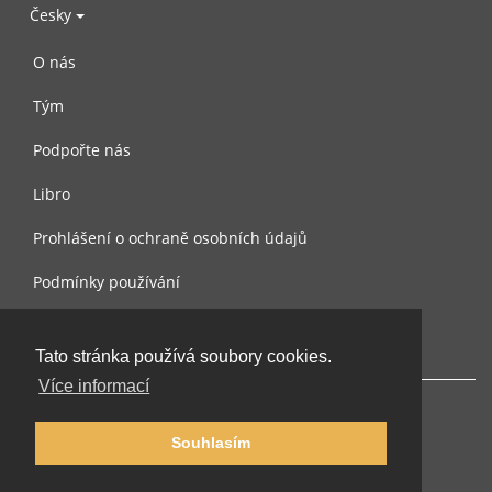
Česky
O nás
Tým
Podpořte nás
Libro
Prohlášení o ochraně osobních údajů
Podmínky používání
Kontaktujte nás
Tato stránka používá soubory cookies.
Více informací
Souhlasím
© 2002-2026 lernu.net |
Impressum