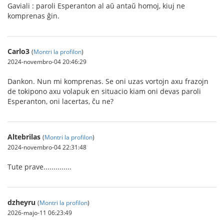
Gaviali : paroli Esperanton al aŭ antaŭ homoj, kiuj ne
komprenas ĝin.
Carlo3
(
Montri la profilon
)
2024-novembro-04 20:46:29
Dankon. Nun mi komprenas. Se oni uzas vortojn axu frazojn
de tokipono axu volapuk en situacio kiam oni devas paroli
Esperanton, oni lacertas, ĉu ne?
Altebrilas
(
Montri la profilon
)
2024-novembro-04 22:31:48
Tute prave..............
dzheyru
(
Montri la profilon
)
2026-majo-11 06:23:49