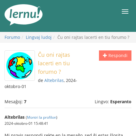
Al
la
Men
enhavo
Forumo
Lingvaj ludoj
Ĉu oni rajtas lacerti en tiu forumo ?
Ĉu oni rajtas
Respondi
lacerti en tiu
forumo ?
de
Altebrilas
, 2024-
oktobro-01
Mesaĝoj:
7
Lingvo:
Esperanto
Altebrilas
(
Montri la profilon
)
2024-oktobro-01 15:48:41
Mi provis respondi rekte en la mesaĝo, sed ĝi estas ŝlosita.