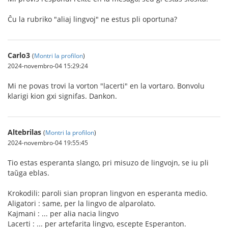
Ĉu la rubriko "aliaj lingvoj" ne estus pli oportuna?
Carlo3
(
Montri la profilon
)
2024-novembro-04 15:29:24
Mi ne povas trovi la vorton "lacerti" en la vortaro. Bonvolu
klarigi kion gxi signifas. Dankon.
Altebrilas
(
Montri la profilon
)
2024-novembro-04 19:55:45
Tio estas esperanta slango, pri misuzo de lingvojn, se iu pli
taŭga eblas.
Krokodili: paroli sian propran lingvon en esperanta medio.
Aligatori : same, per la lingvo de alparolato.
Kajmani : ... per alia nacia lingvo
Lacerti : ... per artefarita lingvo, escepte Esperanton.