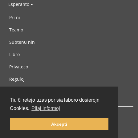
Esperanto
Pri ni
Teamo
Subtenu nin
Libro
Privateco
Reguloj
Kontaktu nin
Tiu ĉi retejo uzas por sia laboro dosierojn
Cookies.
Pliaj informoj
Akcepti
© 2002-2026 lernu.net |
Impressum