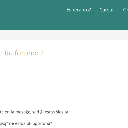
Esperanto?
Cursus
G
en tiu forumo ?
te en la mesaĝo, sed ĝi estas ŝlosita.
ngvoj" ne estus pli oportuna?