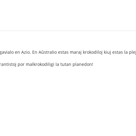
avialo en Azio. En Aŭstralio estas maraj krokodiloj kiuj estas la ple
antistoj por malkrokodiligi la tutan planedon!