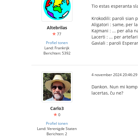
Tio estas esperanta sla
Krokodili: paroli sian
Aligatori : same, per l
Altebrilas
Kajmani : ... per alia n
77
Lacerti : ... per artefa
Profiel tonen
Gaviali : paroli Esper
Land: Frankrijk
Berichten: 5392
4 november 2024 20:46:29
Dankon. Nun mi kompre
lacertas, ĉu ne?
Carlo3
0
Profiel tonen
Land: Verenigde Staten
Berichten: 2