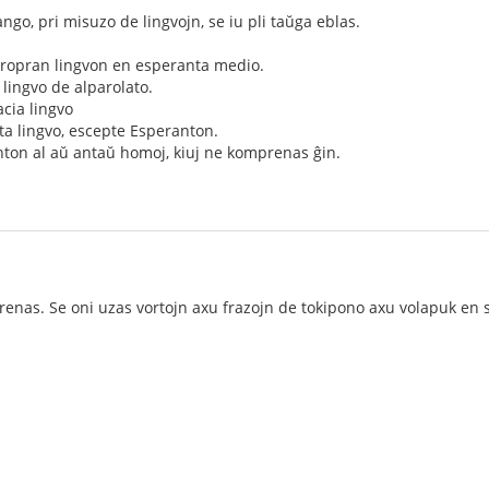
ngo, pri misuzo de lingvojn, se iu pli taŭga eblas.
 propran lingvon en esperanta medio.
a lingvo de alparolato.
acia lingvo
rita lingvo, escepte Esperanton.
anton al aŭ antaŭ homoj, kiuj ne komprenas ĝin.
nas. Se oni uzas vortojn axu frazojn de tokipono axu volapuk en s