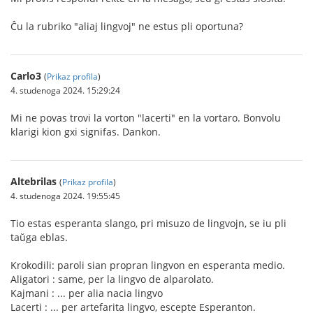
Ĉu la rubriko "aliaj lingvoj" ne estus pli oportuna?
Carlo3
(
Prikaz profila
)
4. studenoga 2024. 15:29:24
Mi ne povas trovi la vorton "lacerti" en la vortaro. Bonvolu
klarigi kion gxi signifas. Dankon.
Altebrilas
(
Prikaz profila
)
4. studenoga 2024. 19:55:45
Tio estas esperanta slango, pri misuzo de lingvojn, se iu pli
taŭga eblas.
Krokodili: paroli sian propran lingvon en esperanta medio.
Aligatori : same, per la lingvo de alparolato.
Kajmani : ... per alia nacia lingvo
Lacerti : ... per artefarita lingvo, escepte Esperanton.