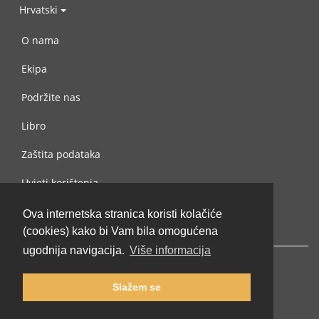
Hrvatski
O nama
Ekipa
Podržite nas
Libro
Zaštita podataka
Uvjeti korištenja
Kontaktiraj nas
Ova internetska stranica koristi kolačiće
(cookies) kako bi Vam bila omogućena
ugodnija navigacija.
Više informacija
Slažem se
© 2002-2026 lernu.net |
Impressum