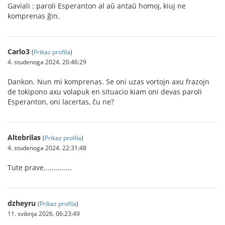
Gaviali : paroli Esperanton al aŭ antaŭ homoj, kiuj ne
komprenas ĝin.
Carlo3
(
Prikaz profila
)
4. studenoga 2024. 20:46:29
Dankon. Nun mi komprenas. Se oni uzas vortojn axu frazojn
de tokipono axu volapuk en situacio kiam oni devas paroli
Esperanton, oni lacertas, ĉu ne?
Altebrilas
(
Prikaz profila
)
4. studenoga 2024. 22:31:48
Tute prave..............
dzheyru
(
Prikaz profila
)
11. svibnja 2026. 06:23:49