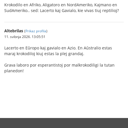
Krokodilo en Afriko, Aligatoro en NordAmeriko, Kajmano en
SudAmeriko.. sed: Lacerto kaj Gavialo, kie vivas tiuj reptilioj?
Altebrilas
(
Prikaz profila
)
11. svibnja 2026. 13:05:51
Lacerto en Eŭropo kaj gavialo en Azio. En Aŭstralio estas
maraj krokodiloj kiuj estas la plej grandaj.
Grava laboro por esperantistoj por malkrokodiligi la tutan
planedon!