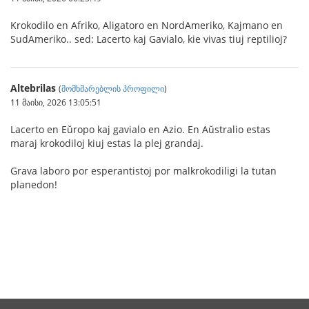
Krokodilo en Afriko, Aligatoro en NordAmeriko, Kajmano en
SudAmeriko.. sed: Lacerto kaj Gavialo, kie vivas tiuj reptilioj?
Altebrilas
(
მომხმარებლის პროფილი
)
11 მაისი, 2026 13:05:51
Lacerto en Eŭropo kaj gavialo en Azio. En Aŭstralio estas
maraj krokodiloj kiuj estas la plej grandaj.
Grava laboro por esperantistoj por malkrokodiligi la tutan
planedon!