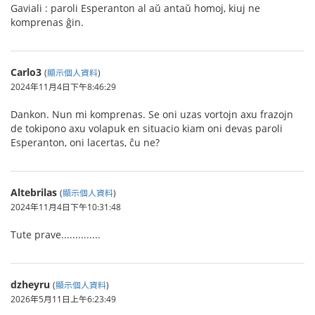
Gaviali : paroli Esperanton al aŭ antaŭ homoj, kiuj ne
komprenas ĝin.
Carlo3
(
顯示個人資料
)
2024年11月4日下午8:46:29
Dankon. Nun mi komprenas. Se oni uzas vortojn axu frazojn
de tokipono axu volapuk en situacio kiam oni devas paroli
Esperanton, oni lacertas, ĉu ne?
Altebrilas
(
顯示個人資料
)
2024年11月4日下午10:31:48
Tute prave..............
dzheyru
(
顯示個人資料
)
2026年5月11日上午6:23:49