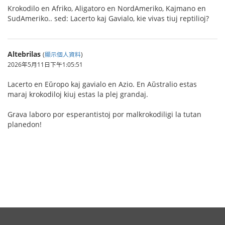
Krokodilo en Afriko, Aligatoro en NordAmeriko, Kajmano en
SudAmeriko.. sed: Lacerto kaj Gavialo, kie vivas tiuj reptilioj?
Altebrilas
(
顯示個人資料
)
2026年5月11日下午1:05:51
Lacerto en Eŭropo kaj gavialo en Azio. En Aŭstralio estas
maraj krokodiloj kiuj estas la plej grandaj.
Grava laboro por esperantistoj por malkrokodiligi la tutan
planedon!