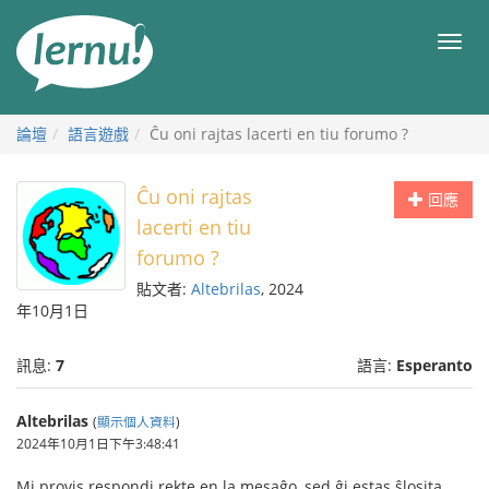
前
往
目
目
錄
錄
論壇
語言遊戲
Ĉu oni rajtas lacerti en tiu forumo ?
Ĉu oni rajtas
回應
lacerti en tiu
forumo ?
貼文者:
Altebrilas
, 2024
年10月1日
訊息:
7
語言:
Esperanto
Altebrilas
(
顯示個人資料
)
2024年10月1日下午3:48:41
Mi provis respondi rekte en la mesaĝo, sed ĝi estas ŝlosita.