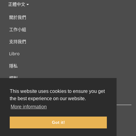
正體中文
關於我們
工作小組
支持我們
Libro
隱私
規則
連絡我們
This website uses cookies to ensure you get
the best experience on our website.
More information
Got it!
© 2002-2026 lernu.net |
Impressum