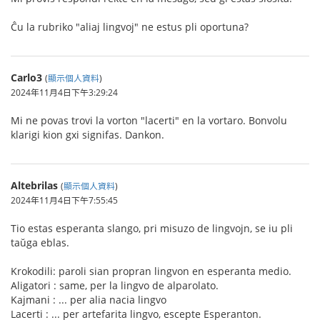
Ĉu la rubriko "aliaj lingvoj" ne estus pli oportuna?
Carlo3
(
顯示個人資料
)
2024年11月4日下午3:29:24
Mi ne povas trovi la vorton "lacerti" en la vortaro. Bonvolu
klarigi kion gxi signifas. Dankon.
Altebrilas
(
顯示個人資料
)
2024年11月4日下午7:55:45
Tio estas esperanta slango, pri misuzo de lingvojn, se iu pli
taŭga eblas.
Krokodili: paroli sian propran lingvon en esperanta medio.
Aligatori : same, per la lingvo de alparolato.
Kajmani : ... per alia nacia lingvo
Lacerti : ... per artefarita lingvo, escepte Esperanton.