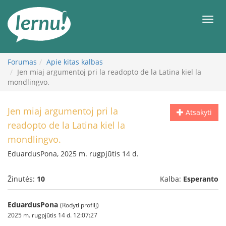
Į
turinį
Meni
Forumas
Apie kitas kalbas
Jen miaj argumentoj pri la readopto de la Latina kiel la
mondlingvo.
Jen miaj argumentoj pri la
Atsakyti
readopto de la Latina kiel la
mondlingvo.
EduardusPona, 2025 m. rugpjūtis 14 d.
Žinutės:
10
Kalba:
Esperanto
EduardusPona
(Rodyti profilį)
2025 m. rugpjūtis 14 d. 12:07:27