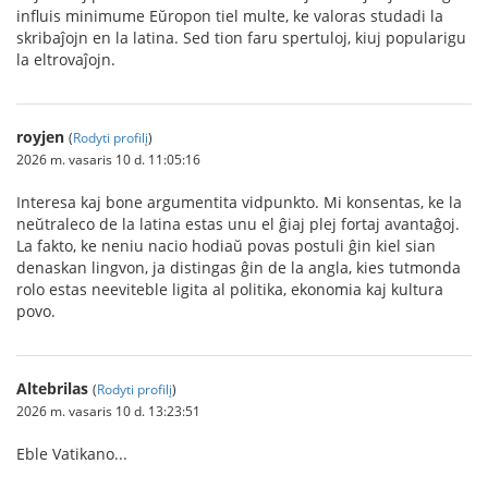
influis minimume Eŭropon tiel multe, ke valoras studadi la
skribaĵojn en la latina. Sed tion faru spertuloj, kiuj popularigu
la eltrovaĵojn.
royjen
(
Rodyti profilį
)
2026 m. vasaris 10 d. 11:05:16
Interesa kaj bone argumentita vidpunkto. Mi konsentas, ke la
neŭtraleco de la latina estas unu el ĝiaj plej fortaj avantaĝoj.
La fakto, ke neniu nacio hodiaŭ povas postuli ĝin kiel sian
denaskan lingvon, ja distingas ĝin de la angla, kies tutmonda
rolo estas neeviteble ligita al politika, ekonomia kaj kultura
povo.
Altebrilas
(
Rodyti profilį
)
2026 m. vasaris 10 d. 13:23:51
Eble Vatikano...