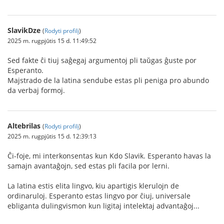
SlavikDze
(
Rodyti profilį
)
2025 m. rugpjūtis 15 d. 11:49:52
Sed fakte ĉi tiuj saĝegaj argumentoj pli taŭgas ĝuste por
Esperanto.
Majstrado de la latina sendube estas pli peniga pro abundo
da verbaj formoj.
Altebrilas
(
Rodyti profilį
)
2025 m. rugpjūtis 15 d. 12:39:13
Ĉi-foje, mi interkonsentas kun Kdo Slavik. Esperanto havas la
samajn avantaĝojn, sed estas pli facila por lerni.
La latina estis elita lingvo, kiu apartigis klerulojn de
ordinaruloj. Esperanto estas lingvo por ĉiuj, universale
ebliganta dulingvismon kun ligitaj intelektaj advantaĝoj...