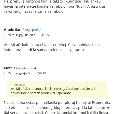
He, prenu la butonon kun la teksto "Kuuntele", kiu ankaŭ
havas la internacie konatan simbolon por "ludi". Ankaŭ ĉiuj
rakonteroj havas la saman simbolon.
Altebrilas
(
Rodyti profilį
)
2025 m. rugpjūtis 20 d. 10:37:49
Jes. Mi aŭskultis unu el la elsendetoj. Ĉu vi opinias, ke la
latina povas ludi la saman rolon kiel Esperanto ?
Metsis
(
Rodyti profilį
)
2025 m. rugsėjis 5 d. 08:59:10
Altebrilas:
Jes. Mi aŭskultis unu el la elsendetoj. Ĉu vi opinias, ke la latina
povas ludi la saman rolon kiel Esperanto ?
Ne. La latina estas pli malfacila por pluraj homoj ol Esperanto,
sed ekzistas sufiĉe da homoj, kiuj interesas pri la latina, por ke
tiaj servoj povas ekzisti. Cetere la romiaj kutimoj kaj ilia lingvo