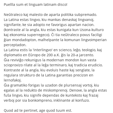
Puellla sum et linguam latinam disco!
Neŭtraleco kaj malesto de aparta politika subpremado.
La Latina estas lingvo, kiu mankas denaskaj lingvanoj,
signifante, ke sia adopto ne favorigus apartan nacion.
(kontraste al la angla, kiu estas kunigata kun Usona-kulturo
kaj ekonomia superregeco). Ĉi tia neŭtraleco povus faciligi
ĝian mondadopton, malhelpante la komunan lingvoimperian
perceptadon.
La Latina estis la 'interlingvo' en scienco, leĝo, teologio, kaj
diplomatio en Eŭropo de 200 a.K. ĝis la 20-a jarcento.
Ĝia reviviĝo rekunigus la modernan mondon kun vasta
scioprovizo rilate al la leĝa terminaro, kaj tradicia erudicio.
Kontraste al la angla, kiu evoluis haste kaj senglate, la
regulara strukturo de la Latina garantias precizon en
lernofakoj.
Ĝia gramatiko forigas la uzadon de plursensaj vortoj, kiu
egalas al la redukto de miskomprenoj. Denove, la angla estas
fuŝa lingvo, kiu signife dependas de kunteksto kaj frazaj
verboj por sia bonkompreno, inklinante al konfuzo.
Quod ad te pertinet, age quod tuum est.