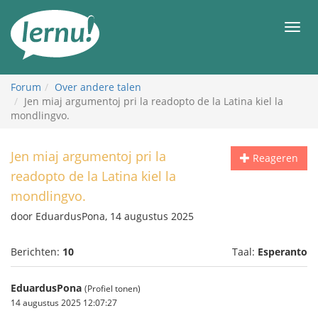
Naar
de
Men
inhoud
Forum
Over andere talen
Jen miaj argumentoj pri la readopto de la Latina kiel la
mondlingvo.
Jen miaj argumentoj pri la
Reageren
readopto de la Latina kiel la
mondlingvo.
door EduardusPona, 14 augustus 2025
Berichten:
10
Taal:
Esperanto
EduardusPona
(Profiel tonen)
14 augustus 2025 12:07:27