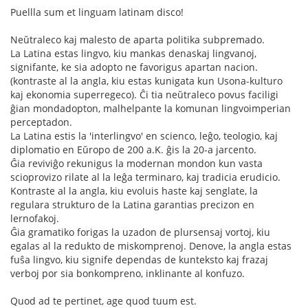
Puellla sum et linguam latinam disco!
Neŭtraleco kaj malesto de aparta politika subpremado.
La Latina estas lingvo, kiu mankas denaskaj lingvanoj,
signifante, ke sia adopto ne favorigus apartan nacion.
(kontraste al la angla, kiu estas kunigata kun Usona-kulturo
kaj ekonomia superregeco). Ĉi tia neŭtraleco povus faciligi
ĝian mondadopton, malhelpante la komunan lingvoimperian
perceptadon.
La Latina estis la 'interlingvo' en scienco, leĝo, teologio, kaj
diplomatio en Eŭropo de 200 a.K. ĝis la 20-a jarcento.
Ĝia reviviĝo rekunigus la modernan mondon kun vasta
scioprovizo rilate al la leĝa terminaro, kaj tradicia erudicio.
Kontraste al la angla, kiu evoluis haste kaj senglate, la
regulara strukturo de la Latina garantias precizon en
lernofakoj.
Ĝia gramatiko forigas la uzadon de plursensaj vortoj, kiu
egalas al la redukto de miskomprenoj. Denove, la angla estas
fuŝa lingvo, kiu signife dependas de kunteksto kaj frazaj
verboj por sia bonkompreno, inklinante al konfuzo.
Quod ad te pertinet, age quod tuum est.