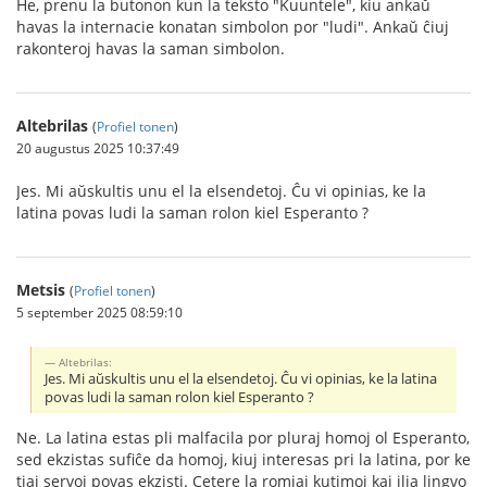
He, prenu la butonon kun la teksto "Kuuntele", kiu ankaŭ
havas la internacie konatan simbolon por "ludi". Ankaŭ ĉiuj
rakonteroj havas la saman simbolon.
Altebrilas
(
Profiel tonen
)
20 augustus 2025 10:37:49
Jes. Mi aŭskultis unu el la elsendetoj. Ĉu vi opinias, ke la
latina povas ludi la saman rolon kiel Esperanto ?
Metsis
(
Profiel tonen
)
5 september 2025 08:59:10
Altebrilas:
Jes. Mi aŭskultis unu el la elsendetoj. Ĉu vi opinias, ke la latina
povas ludi la saman rolon kiel Esperanto ?
Ne. La latina estas pli malfacila por pluraj homoj ol Esperanto,
sed ekzistas sufiĉe da homoj, kiuj interesas pri la latina, por ke
tiaj servoj povas ekzisti. Cetere la romiaj kutimoj kaj ilia lingvo