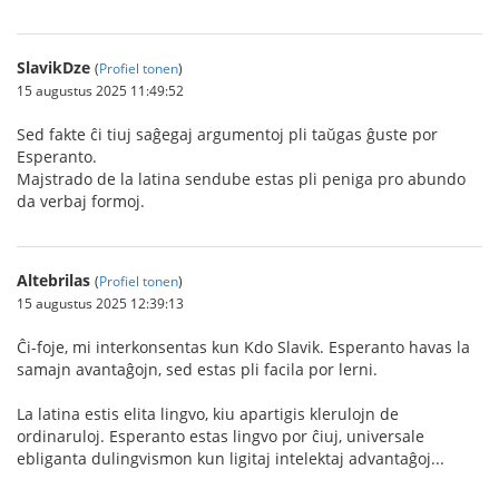
SlavikDze
(
Profiel tonen
)
15 augustus 2025 11:49:52
Sed fakte ĉi tiuj saĝegaj argumentoj pli taŭgas ĝuste por
Esperanto.
Majstrado de la latina sendube estas pli peniga pro abundo
da verbaj formoj.
Altebrilas
(
Profiel tonen
)
15 augustus 2025 12:39:13
Ĉi-foje, mi interkonsentas kun Kdo Slavik. Esperanto havas la
samajn avantaĝojn, sed estas pli facila por lerni.
La latina estis elita lingvo, kiu apartigis klerulojn de
ordinaruloj. Esperanto estas lingvo por ĉiuj, universale
ebliganta dulingvismon kun ligitaj intelektaj advantaĝoj...