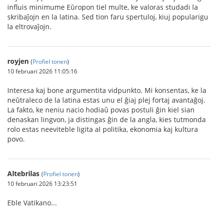
influis minimume Eŭropon tiel multe, ke valoras studadi la
skribaĵojn en la latina. Sed tion faru spertuloj, kiuj popularigu
la eltrovaĵojn.
royjen
(
Profiel tonen
)
10 februari 2026 11:05:16
Interesa kaj bone argumentita vidpunkto. Mi konsentas, ke la
neŭtraleco de la latina estas unu el ĝiaj plej fortaj avantaĝoj.
La fakto, ke neniu nacio hodiaŭ povas postuli ĝin kiel sian
denaskan lingvon, ja distingas ĝin de la angla, kies tutmonda
rolo estas neeviteble ligita al politika, ekonomia kaj kultura
povo.
Altebrilas
(
Profiel tonen
)
10 februari 2026 13:23:51
Eble Vatikano...