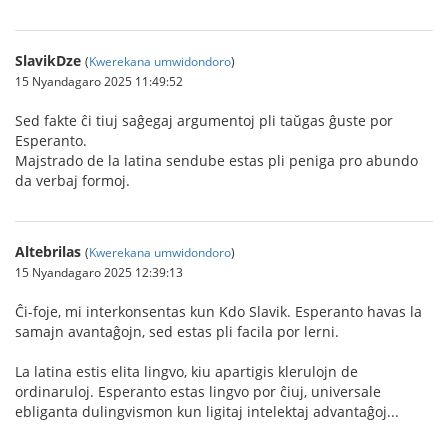
SlavikDze
(
Kwerekana umwidondoro
)
15 Nyandagaro 2025 11:49:52
Sed fakte ĉi tiuj saĝegaj argumentoj pli taŭgas ĝuste por
Esperanto.
Majstrado de la latina sendube estas pli peniga pro abundo
da verbaj formoj.
Altebrilas
(
Kwerekana umwidondoro
)
15 Nyandagaro 2025 12:39:13
Ĉi-foje, mi interkonsentas kun Kdo Slavik. Esperanto havas la
samajn avantaĝojn, sed estas pli facila por lerni.
La latina estis elita lingvo, kiu apartigis klerulojn de
ordinaruloj. Esperanto estas lingvo por ĉiuj, universale
ebliganta dulingvismon kun ligitaj intelektaj advantaĝoj...