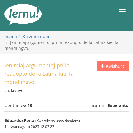
Ku
rupapuro
Urut
rw'ibirimwo
Inama
Ku zindi ndimi
Jen miaj argumentoj pri la readopto de la Latina kiel la
mondlingvo.
Jen miaj argumentoj pri la
Kwishura
readopto de la Latina kiel la
mondlingvo.
ca, kivuye
Ubutumwa
10
ururimi:
Esperanto
EduardusPona
(Kwerekana umwidondoro)
14 Nyandagaro 2025 12:07:27