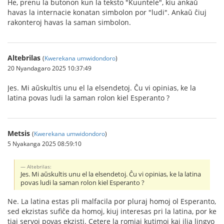
He, prenu la butonon kun la teksto "Kuuntele", kiu ankaŭ
havas la internacie konatan simbolon por "ludi". Ankaŭ ĉiuj
rakonteroj havas la saman simbolon.
Altebrilas
(
Kwerekana umwidondoro
)
20 Nyandagaro 2025 10:37:49
Jes. Mi aŭskultis unu el la elsendetoj. Ĉu vi opinias, ke la
latina povas ludi la saman rolon kiel Esperanto ?
Metsis
(
Kwerekana umwidondoro
)
5 Nyakanga 2025 08:59:10
Altebrilas:
Jes. Mi aŭskultis unu el la elsendetoj. Ĉu vi opinias, ke la latina
povas ludi la saman rolon kiel Esperanto ?
Ne. La latina estas pli malfacila por pluraj homoj ol Esperanto,
sed ekzistas sufiĉe da homoj, kiuj interesas pri la latina, por ke
tiaj servoj povas ekzisti. Cetere la romiaj kutimoj kaj ilia lingvo