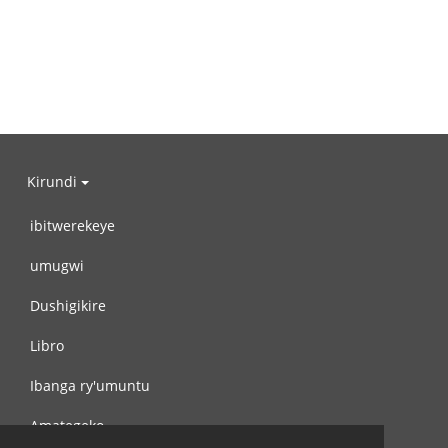
Kirundi
ibitwerekeye
umugwi
Dushigikire
Libro
Ibanga ry'umuntu
Amategeko