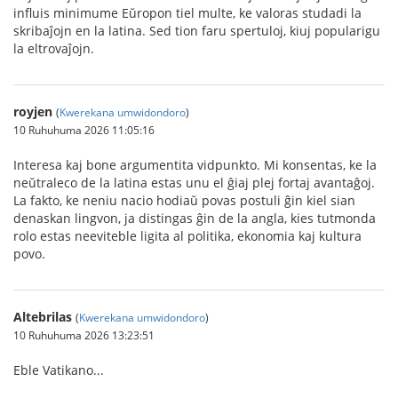
influis minimume Eŭropon tiel multe, ke valoras studadi la
skribaĵojn en la latina. Sed tion faru spertuloj, kiuj popularigu
la eltrovaĵojn.
royjen
(
Kwerekana umwidondoro
)
10 Ruhuhuma 2026 11:05:16
Interesa kaj bone argumentita vidpunkto. Mi konsentas, ke la
neŭtraleco de la latina estas unu el ĝiaj plej fortaj avantaĝoj.
La fakto, ke neniu nacio hodiaŭ povas postuli ĝin kiel sian
denaskan lingvon, ja distingas ĝin de la angla, kies tutmonda
rolo estas neeviteble ligita al politika, ekonomia kaj kultura
povo.
Altebrilas
(
Kwerekana umwidondoro
)
10 Ruhuhuma 2026 13:23:51
Eble Vatikano...