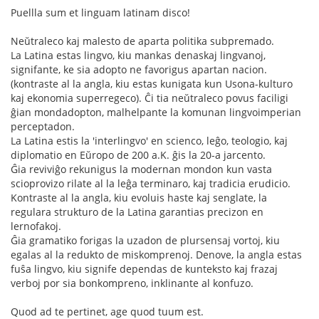
Puellla sum et linguam latinam disco!
Neŭtraleco kaj malesto de aparta politika subpremado.
La Latina estas lingvo, kiu mankas denaskaj lingvanoj,
signifante, ke sia adopto ne favorigus apartan nacion.
(kontraste al la angla, kiu estas kunigata kun Usona-kulturo
kaj ekonomia superregeco). Ĉi tia neŭtraleco povus faciligi
ĝian mondadopton, malhelpante la komunan lingvoimperian
perceptadon.
La Latina estis la 'interlingvo' en scienco, leĝo, teologio, kaj
diplomatio en Eŭropo de 200 a.K. ĝis la 20-a jarcento.
Ĝia reviviĝo rekunigus la modernan mondon kun vasta
scioprovizo rilate al la leĝa terminaro, kaj tradicia erudicio.
Kontraste al la angla, kiu evoluis haste kaj senglate, la
regulara strukturo de la Latina garantias precizon en
lernofakoj.
Ĝia gramatiko forigas la uzadon de plursensaj vortoj, kiu
egalas al la redukto de miskomprenoj. Denove, la angla estas
fuŝa lingvo, kiu signife dependas de kunteksto kaj frazaj
verboj por sia bonkompreno, inklinante al konfuzo.
Quod ad te pertinet, age quod tuum est.