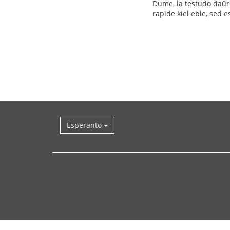
Dume, la testudo daŭre 
rapide kiel eble, sed e
Esperanto
Reen