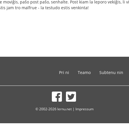
moviĝis, paŝo post paŝo, senhalte. Post kiam la leporo vekiĝis, li vidi
stis jam tro malfrue - la testudo estis venkinta!
Pri ni
Teamo
Subtenu nin
© 2002-2026 lernu.net |
Impressum