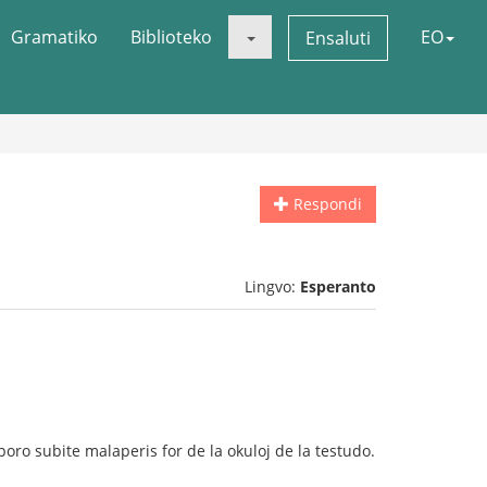
Gramatiko
Biblioteko
EO
Ensaluti
Respondi
Lingvo:
Esperanto
eporo subite malaperis for de la okuloj de la testudo.