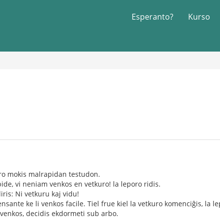
Esperanto?
Kurso
oro mokis malrapidan testudon.
ide, vi neniam venkos en vetkuro! la leporo ridis.
iris: Ni vetkuru kaj vidu!
nsante ke li venkos facile. Tiel frue kiel la vetkuro komenciĝis, la l
i venkos, decidis ekdormeti sub arbo.