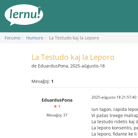
Al
la
enhavo
Forumo
Humuro
La Testudo kaj la Leporo
La Testudo kaj la Leporo
de EduardusPona, 2025-aŭgusto-18
Mesaĝoj:
1
2025-aŭgusto-18 21:57:40
EduardusPona
1
Iun tagon, rapida lep
Mesaĝoj: 37
Vi paŝas treege malrap
La testudo ridetis kaj d
La leporo konsentis, pe
La leporo, fidante ke l