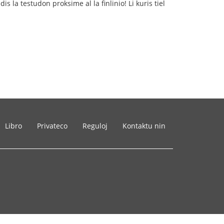
s la testudon proksime al la finlinio! Li kuris tiel
Libro
Privateco
Reguloj
Kontaktu nin