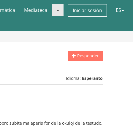
mática
Mediateca
ES
Iniciar sesión
Responder
Idioma:
Esperanto
eporo subite malaperis for de la okuloj de la testudo.