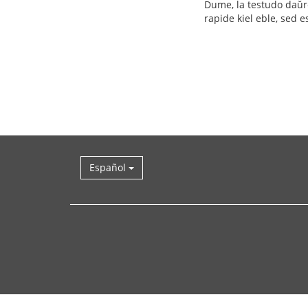
Dume, la testudo daŭre 
rapide kiel eble, sed e
Español
Volver