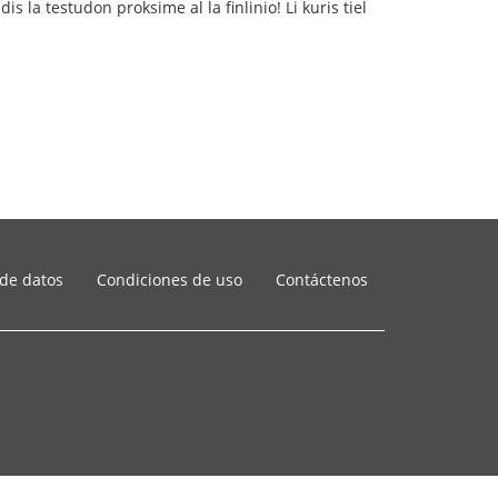
s la testudon proksime al la finlinio! Li kuris tiel
 de datos
Condiciones de uso
Contáctenos