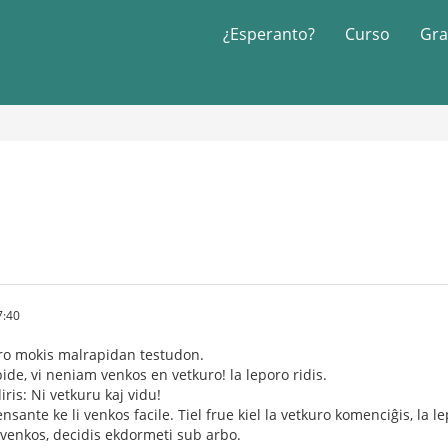
¿Esperanto?
Curso
Gra
7:40
oro mokis malrapidan testudon.
ide, vi neniam venkos en vetkuro! la leporo ridis.
iris: Ni vetkuru kaj vidu!
nsante ke li venkos facile. Tiel frue kiel la vetkuro komenciĝis, la l
i venkos, decidis ekdormeti sub arbo.