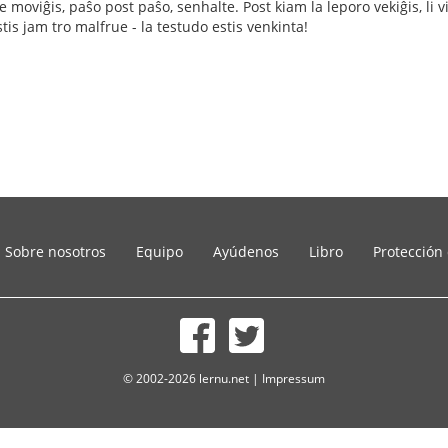
moviĝis, paŝo post paŝo, senhalte. Post kiam la leporo vekiĝis, li vidi
stis jam tro malfrue - la testudo estis venkinta!
Sobre nosotros
Equipo
Ayúdenos
Libro
Protección
© 2002-2026 lernu.net |
Impressum