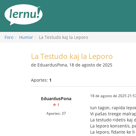
Contenido
Foro
Humor
La Testudo kaj la Leporo
La Testudo kaj la Leporo
de EduardusPona, 18 de agosto de 2025
Aportes:
1
18 de agosto de 2025 21:5
EduardusPona
1
Iun tagon, rapida lep
Aportes: 37
Vi paŝas treege malrap
La testudo ridetis kaj d
La leporo konsentis, pe
La leporo, fidante ke l