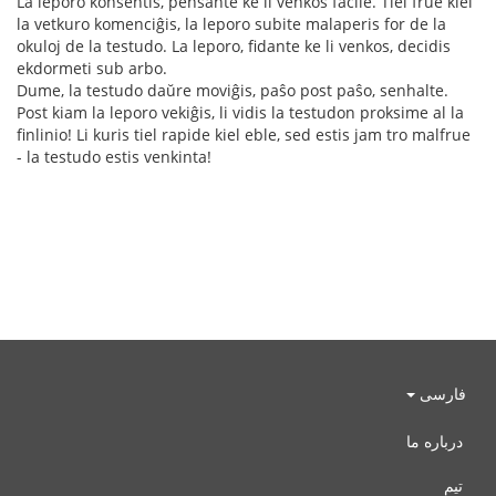
La leporo konsentis, pensante ke li venkos facile. Tiel frue kiel
la vetkuro komenciĝis, la leporo subite malaperis for de la
okuloj de la testudo. La leporo, fidante ke li venkos, decidis
ekdormeti sub arbo.
Dume, la testudo daŭre moviĝis, paŝo post paŝo, senhalte.
Post kiam la leporo vekiĝis, li vidis la testudon proksime al la
finlinio! Li kuris tiel rapide kiel eble, sed estis jam tro malfrue
- la testudo estis venkinta!
فارسی
درباره ما
تیم