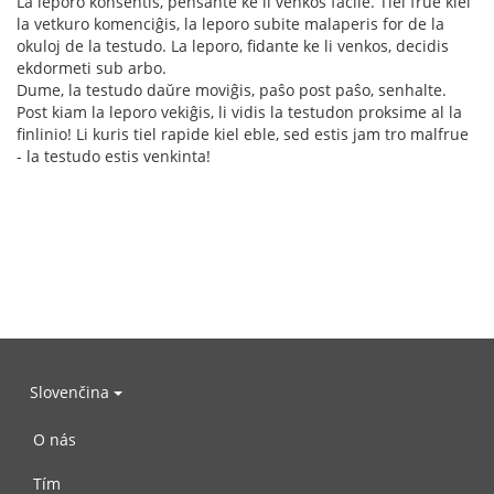
La leporo konsentis, pensante ke li venkos facile. Tiel frue kiel
la vetkuro komenciĝis, la leporo subite malaperis for de la
okuloj de la testudo. La leporo, fidante ke li venkos, decidis
ekdormeti sub arbo.
Dume, la testudo daŭre moviĝis, paŝo post paŝo, senhalte.
Post kiam la leporo vekiĝis, li vidis la testudon proksime al la
finlinio! Li kuris tiel rapide kiel eble, sed estis jam tro malfrue
- la testudo estis venkinta!
Slovenčina
O nás
Tím