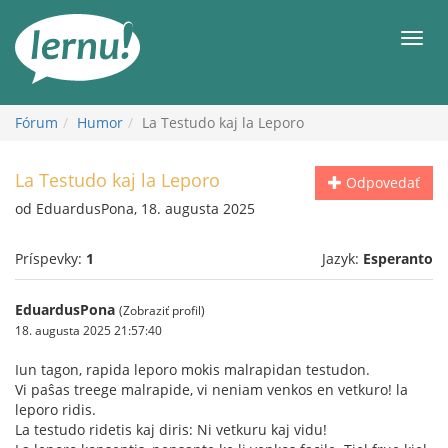
Späť
na
Men
obsah
Fórum
Humor
La Testudo kaj la Leporo
La Testudo kaj la Leporo
Odpovedať
od EduardusPona, 18. augusta 2025
Príspevky:
1
Jazyk:
Esperanto
EduardusPona
(Zobraziť profil)
18. augusta 2025 21:57:40
Iun tagon, rapida leporo mokis malrapidan testudon.
Vi paŝas treege malrapide, vi neniam venkos en vetkuro! la
leporo ridis.
La testudo ridetis kaj diris: Ni vetkuru kaj vidu!