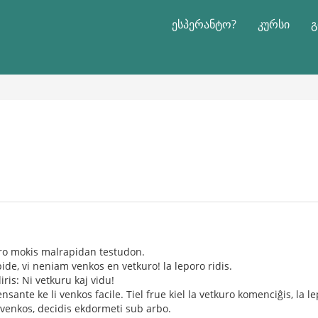
ესპერანტო?
კურსი
გ
oro mokis malrapidan testudon.
ide, vi neniam venkos en vetkuro! la leporo ridis.
iris: Ni vetkuru kaj vidu!
nsante ke li venkos facile. Tiel frue kiel la vetkuro komenciĝis, la l
i venkos, decidis ekdormeti sub arbo.