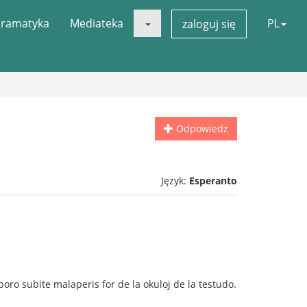
ramatyka
Mediateka
PL
zaloguj się
Odpowiedz
Język:
Esperanto
eporo subite malaperis for de la okuloj de la testudo.