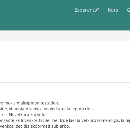
Esperanto?
Kurs
G
oro mokis malrapidan testudon.
ide, vi neniam venkos en vetkuro! la leporo ridis.
iris: Ni vetkuru kaj vidu!
nsante ke li venkos facile. Tiel frue kiel la vetkuro komenciĝis, la l
i venkos, decidis ekdormeti sub arbo.