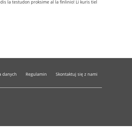
s la testudon proksime al la finlinio! Li kuris tiel
a danych
Regulamin
Skontaktuj się z nami