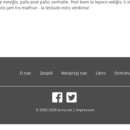
moviĝis, paŝo post paŝo, senhalte. Post kiam la leporo vekiĝis, li vidi
stis jam tro malfrue - la testudo estis venkinta!
O nas
Zespół
Wesprzyj nas
Libro
Ochron
© 2002-2026 lernu.net |
Impressum