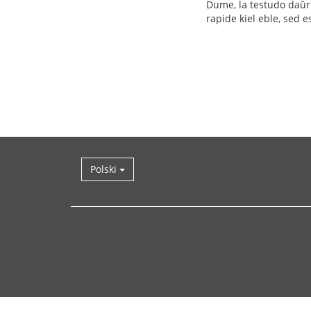
Dume, la testudo daŭre 
rapide kiel eble, sed e
Polski
Wróć