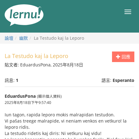
前
往
目
目
錄
錄
論壇
幽默
La Testudo kaj la Leporo
La Testudo kaj la Leporo
回應
貼文者: EduardusPona, 2025年8月18日
訊息:
1
語言:
Esperanto
EduardusPona
(顯示個人資料)
2025年8月18日下午9:57:40
Iun tagon, rapida leporo mokis malrapidan testudon.
Vi paŝas treege malrapide, vi neniam venkos en vetkuro! la
leporo ridis.
La testudo ridetis kaj diris: Ni vetkuru kaj vidu!