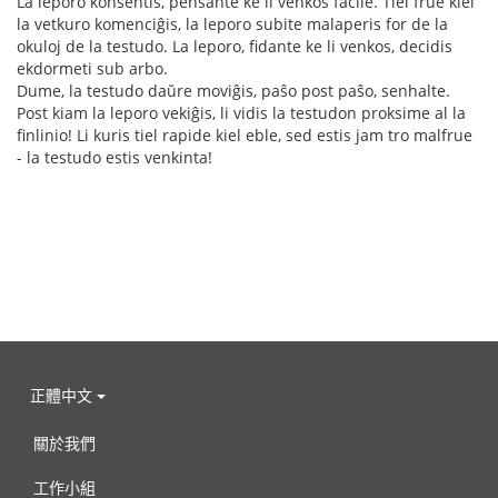
La leporo konsentis, pensante ke li venkos facile. Tiel frue kiel
la vetkuro komenciĝis, la leporo subite malaperis for de la
okuloj de la testudo. La leporo, fidante ke li venkos, decidis
ekdormeti sub arbo.
Dume, la testudo daŭre moviĝis, paŝo post paŝo, senhalte.
Post kiam la leporo vekiĝis, li vidis la testudon proksime al la
finlinio! Li kuris tiel rapide kiel eble, sed estis jam tro malfrue
- la testudo estis venkinta!
正體中文
關於我們
工作小組