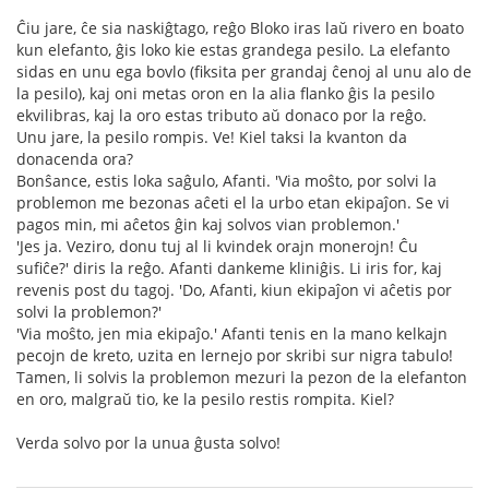
Ĉiu jare, ĉe sia naskiĝtago, reĝo Bloko iras laŭ rivero en boato
kun elefanto, ĝis loko kie estas grandega pesilo. La elefanto
sidas en unu ega bovlo (fiksita per grandaj ĉenoj al unu alo de
la pesilo), kaj oni metas oron en la alia flanko ĝis la pesilo
ekvilibras, kaj la oro estas tributo aŭ donaco por la reĝo.
Unu jare, la pesilo rompis. Ve! Kiel taksi la kvanton da
donacenda ora?
Bonŝance, estis loka saĝulo, Afanti. 'Via moŝto, por solvi la
problemon me bezonas aĉeti el la urbo etan ekipaĵon. Se vi
pagos min, mi aĉetos ĝin kaj solvos vian problemon.'
'Jes ja. Veziro, donu tuj al li kvindek orajn monerojn! Ĉu
sufiĉe?' diris la reĝo. Afanti dankeme kliniĝis. Li iris for, kaj
revenis post du tagoj. 'Do, Afanti, kiun ekipaĵon vi aĉetis por
solvi la problemon?'
'Via moŝto, jen mia ekipaĵo.' Afanti tenis en la mano kelkajn
pecojn de kreto, uzita en lernejo por skribi sur nigra tabulo!
Tamen, li solvis la problemon mezuri la pezon de la elefanton
en oro, malgraŭ tio, ke la pesilo restis rompita. Kiel?
Verda solvo por la unua ĝusta solvo!