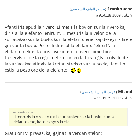
Frankouche
(
عرض الملف الشخصي
)
9 يناير، 2009 9:50:28 م
Afanti iris apud la rivero. Li metis la bovlon sur la rivero kaj
diris al la elefanto "eniru !". Li mezuris la nivelon de la
surfacakvo sur la bovlo, kun la elefanto ene, kaj desegnis krete
ĝin sur la bovlo. Poste, li diris al la elefanto "eliru !", la
elefanton eliris kaj iris lavi sin en la rivero iometfore.
La servistoj de la reĝo metis oron en la bovlo ĝis la nivelo de
la surfacakvo atingis la kretan strekon sur la bovlo, tiam tio
estis la pezo ore de la elefanto !
Miland
(
عرض الملف الشخصي
)
9 يناير، 2009 11:01:35 م
Frankouche:
Li mezuris la nivelon de la surfacakvo sur la bovlo, kun la
elefanto ene, kaj desegnis krete..
Gratulon! Vi pravas, kaj gajnas la verdan stelon: