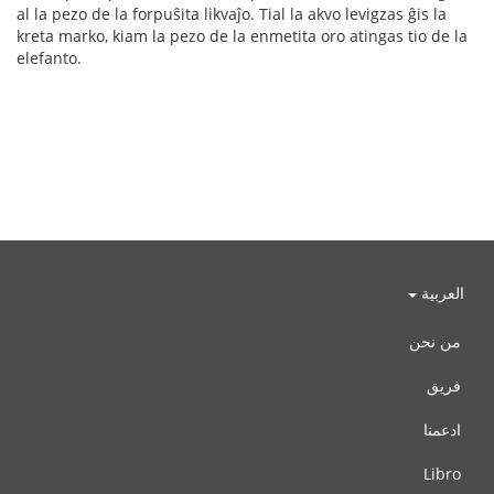
al la pezo de la forpuŝita likvaĵo. Tial la akvo levigzas ĝis la
kreta marko, kiam la pezo de la enmetita oro atingas tio de la
elefanto.
العربية
من نحن
فريق
ادعمنا
Libro