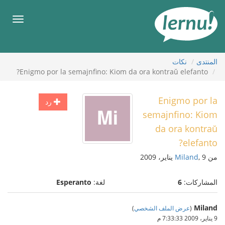
لى
لمحتويات
قائمة
طعام
المنتدى
نكات
Enigmo por la semajnfino: Kiom da ora kontraŭ elefanto?
Enigmo por la
رد
semajnfino: Kiom
da ora kontraŭ
elefanto?
من
, 9 يناير، 2009
Miland
المشاركات:
6
لغة:
Esperanto
Miland
(
عرض الملف الشخصي
)
9 يناير، 2009 7:33:33 م