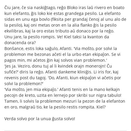
Ĉiu jare, ĉe sia naskiĝtago, reĝo Bloko iras laŭ rivero en boato
kun elefanto, ĝis loko kie estas grandega pesilo. La elefanto
sidas en unu ega bovlo (fiksita per grandaj ĉenoj al unu alo de
la pesilo), kaj oni metas oron en la alia flanko ĝis la pesilo
ekvilibras, kaj la oro estas tributo aŭ donaco por la reĝo.
Unu jare, la pesilo rompis. Ve! Kiel taksi la kvanton da
donacenda ora?
Bonŝance, estis loka saĝulo, Afanti. 'Via moŝto, por solvi la
problemon me bezonas aĉeti el la urbo etan ekipaĵon. Se vi
pagos min, mi aĉetos ĝin kaj solvos vian problemon.'
'Jes ja. Veziro, donu tuj al li kvindek orajn monerojn! Ĉu
sufiĉe?' diris la reĝo. Afanti dankeme kliniĝis. Li iris for, kaj
revenis post du tagoj. 'Do, Afanti, kiun ekipaĵon vi aĉetis por
solvi la problemon?'
'Via moŝto, jen mia ekipaĵo.' Afanti tenis en la mano kelkajn
pecojn de kreto, uzita en lernejo por skribi sur nigra tabulo!
Tamen, li solvis la problemon mezuri la pezon de la elefanton
en oro, malgraŭ tio, ke la pesilo restis rompita. Kiel?
Verda solvo por la unua ĝusta solvo!