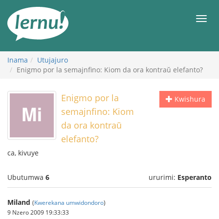
Ku
rupapuro
Urut
rw'ibirimwo
Inama
Utujajuro
Enigmo por la semajnfino: Kiom da ora kontraŭ elefanto?
Enigmo por la
Kwishura
semajnfino: Kiom
da ora kontraŭ
elefanto?
ca, kivuye
Ubutumwa
6
ururimi:
Esperanto
Miland
(
Kwerekana umwidondoro
)
9 Nzero 2009 19:33:33