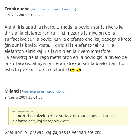
Frankouche
(
Kwerekana umwidondoro
)
9 Nzero 2009 21:50:28
Afanti iris apud la rivero. Li metis la bovlon sur la rivero kaj
diris al la elefanto "eniru !". Li mezuris la nivelon de la
surfacakvo sur la bovlo, kun la elefanto ene, kaj desegnis krete
ĝin sur la bovlo. Poste, li diris al la elefanto "eliru !", la
elefanton eliris kaj iris lavi sin en la rivero iometfore.
La servistoj de la reĝo metis oron en la bovlo ĝis la nivelo de
la surfacakvo atingis la kretan strekon sur la bovlo, tiam tio
estis la pezo ore de la elefanto !
Miland
(
Kwerekana umwidondoro
)
9 Nzero 2009 23:01:35
Frankouche:
Li mezuris la nivelon de la surfacakvo sur la bovlo, kun la
elefanto ene, kaj desegnis krete..
Gratulon! Vi pravas, kaj gajnas la verdan stelon: