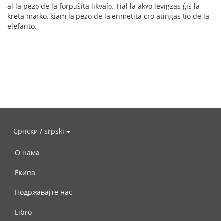
al la pezo de la forpuŝita likvaĵo. Tial la akvo levigzas ĝis la
kreta marko, kiam la pezo de la enmetita oro atingas tio de la
elefanto.
Српски / srpski
О нама
Екипа
Подржавајте нас
Libro