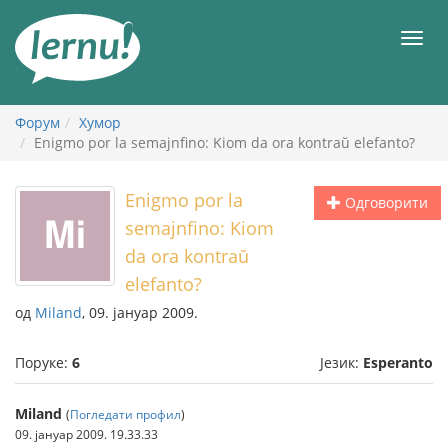
У
садржају
Мен
Форум
Хумор
Enigmo por la semajnfino: Kiom da ora kontraŭ elefanto?
Enigmo por la
Одговорити
semajnfino: Kiom
da ora kontraŭ
elefanto?
од
Miland
, 09. јануар 2009.
Поруке:
6
Језик:
Esperanto
Miland
(
Погледати профил
)
09. јануар 2009. 19.33.33