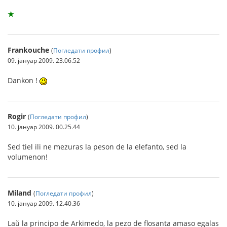
★
Frankouche
(
Погледати профил
)
09. јануар 2009. 23.06.52
Dankon !
Rogir
(
Погледати профил
)
10. јануар 2009. 00.25.44
Sed tiel ili ne mezuras la peson de la elefanto, sed la
volumenon!
Miland
(
Погледати профил
)
10. јануар 2009. 12.40.36
Laŭ la principo de Arkimedo, la pezo de flosanta amaso egalas