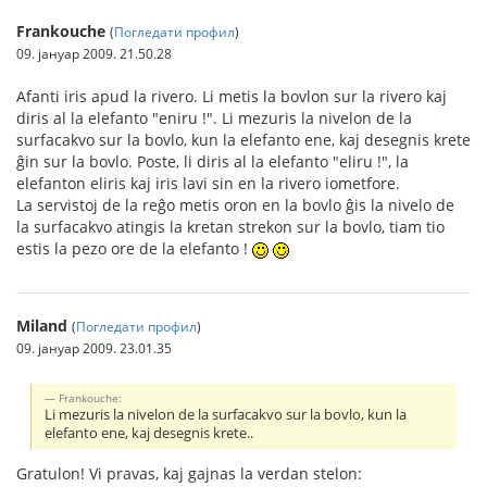
Frankouche
(
Погледати профил
)
09. јануар 2009. 21.50.28
Afanti iris apud la rivero. Li metis la bovlon sur la rivero kaj
diris al la elefanto "eniru !". Li mezuris la nivelon de la
surfacakvo sur la bovlo, kun la elefanto ene, kaj desegnis krete
ĝin sur la bovlo. Poste, li diris al la elefanto "eliru !", la
elefanton eliris kaj iris lavi sin en la rivero iometfore.
La servistoj de la reĝo metis oron en la bovlo ĝis la nivelo de
la surfacakvo atingis la kretan strekon sur la bovlo, tiam tio
estis la pezo ore de la elefanto !
Miland
(
Погледати профил
)
09. јануар 2009. 23.01.35
Frankouche:
Li mezuris la nivelon de la surfacakvo sur la bovlo, kun la
elefanto ene, kaj desegnis krete..
Gratulon! Vi pravas, kaj gajnas la verdan stelon: