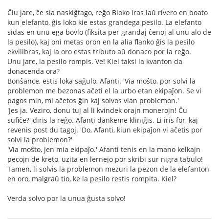
Ĉiu jare, ĉe sia naskiĝtago, reĝo Bloko iras laŭ rivero en boato
kun elefanto, ĝis loko kie estas grandega pesilo. La elefanto
sidas en unu ega bovlo (fiksita per grandaj ĉenoj al unu alo de
la pesilo), kaj oni metas oron en la alia flanko ĝis la pesilo
ekvilibras, kaj la oro estas tributo aŭ donaco por la reĝo.
Unu jare, la pesilo rompis. Ve! Kiel taksi la kvanton da
donacenda ora?
Bonŝance, estis loka saĝulo, Afanti. 'Via moŝto, por solvi la
problemon me bezonas aĉeti el la urbo etan ekipaĵon. Se vi
pagos min, mi aĉetos ĝin kaj solvos vian problemon.'
'Jes ja. Veziro, donu tuj al li kvindek orajn monerojn! Ĉu
sufiĉe?' diris la reĝo. Afanti dankeme kliniĝis. Li iris for, kaj
revenis post du tagoj. 'Do, Afanti, kiun ekipaĵon vi aĉetis por
solvi la problemon?'
'Via moŝto, jen mia ekipaĵo.' Afanti tenis en la mano kelkajn
pecojn de kreto, uzita en lernejo por skribi sur nigra tabulo!
Tamen, li solvis la problemon mezuri la pezon de la elefanton
en oro, malgraŭ tio, ke la pesilo restis rompita. Kiel?
Verda solvo por la unua ĝusta solvo!