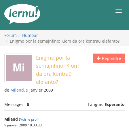
Aller
au
Men
contenu
Forum
Humour
Enigmo por la semajnfino: Kiom da ora kontraŭ elefanto?
Enigmo por la
Répondre
semajnfino: Kiom
da ora kontraŭ
elefanto?
de
Miland
, 9 janvier 2009
Messages :
6
Langue:
Esperanto
Miland
(
Voir le profil
)
9 janvier 2009 19:33:33