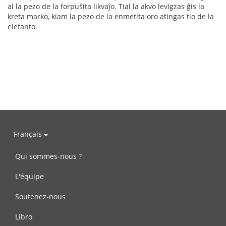
al la pezo de la forpuŝita likvaĵo. Tial la akvo levigzas ĝis la
kreta marko, kiam la pezo de la enmetita oro atingas tio de la
elefanto.
Français
Qui sommes-nous ?
L'équipe
Soutenez-nous
Libro