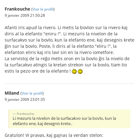
Frankouche
(
Voir le profil
)
9 janvier 2009 21:50:28
Afanti iris apud la rivero. Li metis la bovlon sur la rivero kaj
diris al la elefanto "eniru !". Li mezuris la nivelon de la
surfacakvo sur la bovlo, kun la elefanto ene, kaj desegnis krete
ĝin sur la bovlo. Poste, li diris al la elefanto "eliru !", la
elefanton eliris kaj iris lavi sin en la rivero iometfore.
La servistoj de la reĝo metis oron en la bovlo ĝis la nivelo de
la surfacakvo atingis la kretan strekon sur la bovlo, tiam tio
estis la pezo ore de la elefanto !
Miland
(
Voir le profil
)
9 janvier 2009 23:01:35
Frankouche:
Li mezuris la nivelon de la surfacakvo sur la bovlo, kun la
elefanto ene, kaj desegnis krete..
Gratulon! Vi pravas, kaj gajnas la verdan stelon: