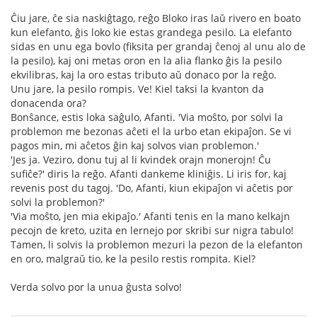
Ĉiu jare, ĉe sia naskiĝtago, reĝo Bloko iras laŭ rivero en boato
kun elefanto, ĝis loko kie estas grandega pesilo. La elefanto
sidas en unu ega bovlo (fiksita per grandaj ĉenoj al unu alo de
la pesilo), kaj oni metas oron en la alia flanko ĝis la pesilo
ekvilibras, kaj la oro estas tributo aŭ donaco por la reĝo.
Unu jare, la pesilo rompis. Ve! Kiel taksi la kvanton da
donacenda ora?
Bonŝance, estis loka saĝulo, Afanti. 'Via moŝto, por solvi la
problemon me bezonas aĉeti el la urbo etan ekipaĵon. Se vi
pagos min, mi aĉetos ĝin kaj solvos vian problemon.'
'Jes ja. Veziro, donu tuj al li kvindek orajn monerojn! Ĉu
sufiĉe?' diris la reĝo. Afanti dankeme kliniĝis. Li iris for, kaj
revenis post du tagoj. 'Do, Afanti, kiun ekipaĵon vi aĉetis por
solvi la problemon?'
'Via moŝto, jen mia ekipaĵo.' Afanti tenis en la mano kelkajn
pecojn de kreto, uzita en lernejo por skribi sur nigra tabulo!
Tamen, li solvis la problemon mezuri la pezon de la elefanton
en oro, malgraŭ tio, ke la pesilo restis rompita. Kiel?
Verda solvo por la unua ĝusta solvo!