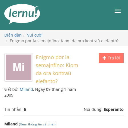
Đi
đến
Men
phần
nội
dung
Diễn đàn
Vui cười
Enigmo por la semajnfino: Kiom da ora kontraŭ elefanto?
Enigmo por la
Trả lời
semajnfino: Kiom
da ora kontraŭ
elefanto?
viết bởi
Miland
, Ngày 09 tháng 1 năm
2009
Tin nhắn:
6
Nội dung:
Esperanto
Miland
(
Xem thông tin cá nhân
)