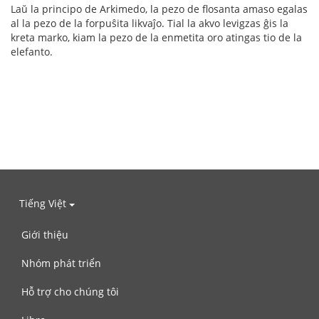
Laŭ la principo de Arkimedo, la pezo de flosanta amaso egalas
al la pezo de la forpuŝita likvaĵo. Tial la akvo levigzas ĝis la
kreta marko, kiam la pezo de la enmetita oro atingas tio de la
elefanto.
Tiếng Việt
Giới thiệu
Nhóm phát triển
Hỗ trợ cho chúng tôi