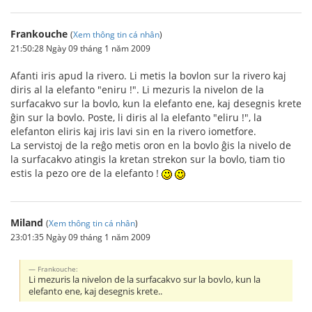
Frankouche
(
Xem thông tin cá nhân
)
21:50:28 Ngày 09 tháng 1 năm 2009
Afanti iris apud la rivero. Li metis la bovlon sur la rivero kaj
diris al la elefanto "eniru !". Li mezuris la nivelon de la
surfacakvo sur la bovlo, kun la elefanto ene, kaj desegnis krete
ĝin sur la bovlo. Poste, li diris al la elefanto "eliru !", la
elefanton eliris kaj iris lavi sin en la rivero iometfore.
La servistoj de la reĝo metis oron en la bovlo ĝis la nivelo de
la surfacakvo atingis la kretan strekon sur la bovlo, tiam tio
estis la pezo ore de la elefanto !
Miland
(
Xem thông tin cá nhân
)
23:01:35 Ngày 09 tháng 1 năm 2009
Frankouche:
Li mezuris la nivelon de la surfacakvo sur la bovlo, kun la
elefanto ene, kaj desegnis krete..