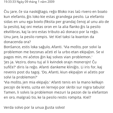
19:33:33 Ngày 09 tháng 1 năm 2009
Ĉiu jare, ĉe sia naskiĝtago, reĝo Bloko iras laŭ rivero en boato
kun elefanto, ĝis loko kie estas grandega pesilo. La elefanto
sidas en unu ega bovlo (fiksita per grandaj ĉenoj al unu alo de
la pesilo), kaj oni metas oron en la alia flanko ĝis la pesilo
ekvilibras, kaj la oro estas tributo aŭ donaco por la reĝo.
Unu jare, la pesilo rompis. Ve! Kiel taksi la kvanton da
donacenda ora?
Bonŝance, estis loka saĝulo, Afanti. 'Via moŝto, por solvi la
problemon me bezonas aĉeti el la urbo etan ekipaĵon. Se vi
pagos min, mi aĉetos ĝin kaj solvos vian problemon.'
'Jes ja. Veziro, donu tuj al li kvindek orajn monerojn! Ĉu
sufiĉe?' diris la reĝo. Afanti dankeme kliniĝis. Li iris for, kaj
revenis post du tagoj. 'Do, Afanti, kiun ekipaĵon vi aĉetis por
solvi la problemon?'
'Via moŝto, jen mia ekipaĵo.' Afanti tenis en la mano kelkajn
pecojn de kreto, uzita en lernejo por skribi sur nigra tabulo!
Tamen, li solvis la problemon mezuri la pezon de la elefanton
en oro, malgraŭ tio, ke la pesilo restis rompita. Kiel?
Verda solvo por la unua ĝusta solvo!