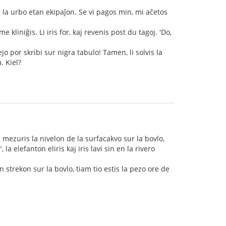
l la urbo etan ekipaĵon. Se vi pagos min, mi aĉetos
e kliniĝis. Li iris for, kaj revenis post du tagoj. 'Do,
jo por skribi sur nigra tabulo! Tamen, li solvis la
. Kiel?
 Li mezuris la nivelon de la surfacakvo sur la bovlo,
 la elefanton eliris kaj iris lavi sin en la rivero
n strekon sur la bovlo, tiam tio estis la pezo ore de