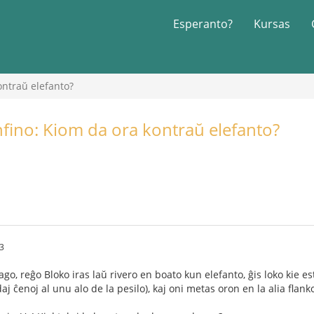
Esperanto?
Kursas
ontraŭ elefanto?
fino: Kiom da ora kontraŭ elefanto?
33
tago, reĝo Bloko iras laŭ rivero en boato kun elefanto, ĝis loko kie 
aj ĉenoj al unu alo de la pesilo), kaj oni metas oron en la alia flanko