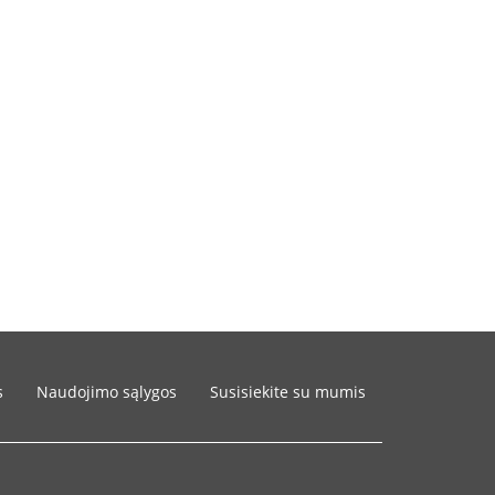
s
Naudojimo sąlygos
Susisiekite su mumis