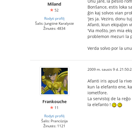
Unu jare, la pesilo ro
Miland
Bonŝance, estis loka s
52
ĝin kaj solvos vian pr
Rodyti profilį
'Jes ja. Veziro, donu tu
Šalis: Jungtinė Karalystė
Afanti, kiun ekipaĵon v
Žinutės: 4834
'Via moŝto, jen mia eki
problemon mezuri la pe
Verda solvo por la unu
2009 m. sausis 9 d. 21:50:
Afanti iris apud la rive
kun la elefanto ene, kaj 
iometfore.
La servistoj de la reĝo
Frankouche
la elefanto !
11
Rodyti profilį
Šalis: Prancūzija
Žinutės: 1121