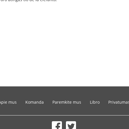
Apie mus
Komanda
Paremkite mus
Libro
Privatuma