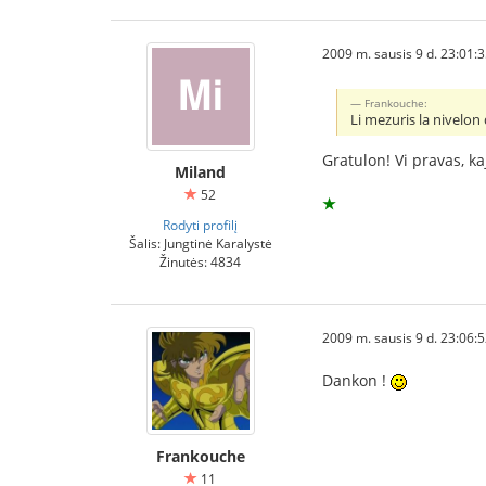
2009 m. sausis 9 d. 23:01:
Frankouche:
Li mezuris la nivelon 
Gratulon! Vi pravas, ka
Miland
52
★
Rodyti profilį
Šalis: Jungtinė Karalystė
Žinutės: 4834
2009 m. sausis 9 d. 23:06:
Dankon !
Frankouche
11