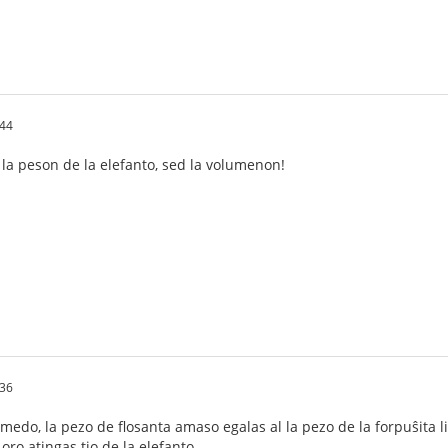
:44
s la peson de la elefanto, sed la volumenon!
:36
medo, la pezo de flosanta amaso egalas al la pezo de la forpuŝita lik
oro atingas tio de la elefanto.