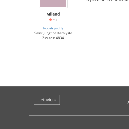
Miland
52
Rodyti profilį
Šalis: Jungtinė Karalystė
Žinutės: 4834
Lietuvių