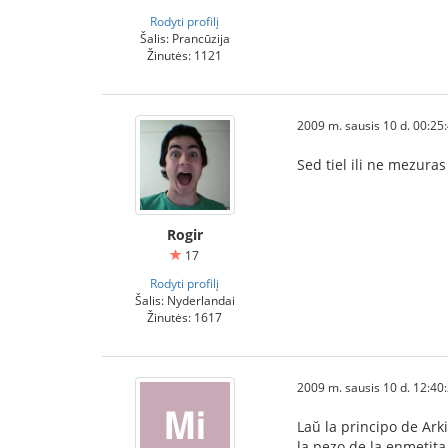
Rodyti profilį
Šalis: Prancūzija
Žinutės: 1121
2009 m. sausis 10 d. 00:25
Sed tiel ili ne mezura
Rogir
17
Rodyti profilį
Šalis: Nyderlandai
Žinutės: 1617
2009 m. sausis 10 d. 12:40
Laŭ la principo de Arki
la pezo de la enmetita 