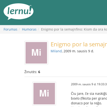
Į
turinį
Forumas
Humoras
Enigmo por la semajnfino: Kiom da ora k
Enigmo por la semajn
Miland
, 2009 m. sausis 9 d.
Žinutės:
6
2009 m. sausis 9 d. 19:33:
Ĉiu jare, ĉe sia naskiĝ
bovlo (fiksita per grand
donaco por la reĝo.