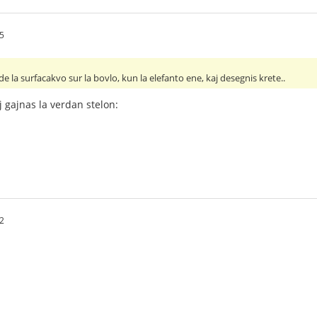
35
de la surfacakvo sur la bovlo, kun la elefanto ene, kaj desegnis krete..
j gajnas la verdan stelon:
52