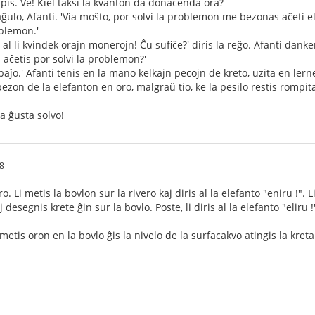
mpis. Ve! Kiel taksi la kvanton da donacenda ora?
aĝulo, Afanti. 'Via moŝto, por solvi la problemon me bezonas aĉeti e
oblemon.'
j al li kvindek orajn monerojn! Ĉu sufiĉe?' diris la reĝo. Afanti dankem
i aĉetis por solvi la problemon?'
paĵo.' Afanti tenis en la mano kelkajn pecojn de kreto, uzita en lerne
zon de la elefanton en oro, malgraŭ tio, ke la pesilo restis rompita
a ĝusta solvo!
28
ro. Li metis la bovlon sur la rivero kaj diris al la elefanto "eniru !".
desegnis krete ĝin sur la bovlo. Poste, li diris al la elefanto "eliru !",
 metis oron en la bovlo ĝis la nivelo de la surfacakvo atingis la kreta