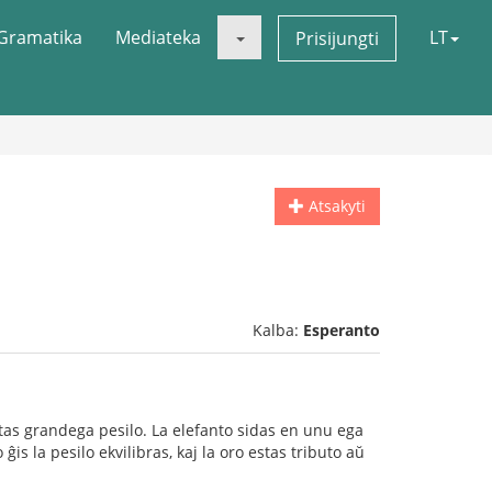
Gramatika
Mediateka
LT
Prisijungti
Atsakyti
Kalba:
Esperanto
estas grandega pesilo. La elefanto sidas en unu ega
 ĝis la pesilo ekvilibras, kaj la oro estas tributo aŭ