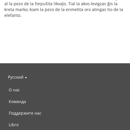
al la pezo de la forpuŝita likvaĵo. Tial la akvo levigzas ĝis la
kreta marko, kiam la pezo de la enmetita oro atingas tio de la
elefanto.
Русский
О нас
Команда
Поддержите нас
Libro