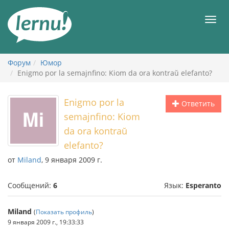
К
содержанию
Мен
Форум
Юмор
Enigmo por la semajnfino: Kiom da ora kontraŭ elefanto?
Enigmo por la
Ответить
semajnfino: Kiom
da ora kontraŭ
elefanto?
от
Miland
, 9 января 2009 г.
Сообщений:
6
Язык:
Esperanto
Miland
(
Показать профиль
)
9 января 2009 г., 19:33:33