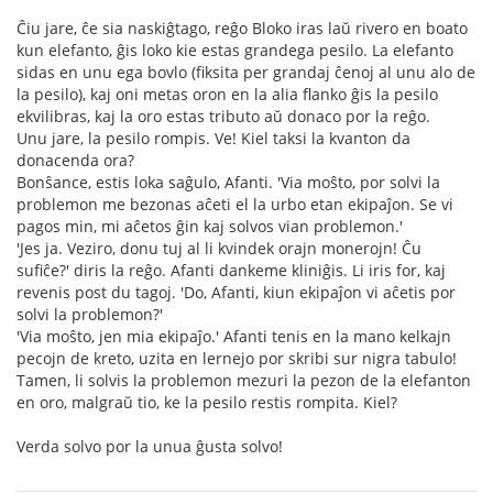
Ĉiu jare, ĉe sia naskiĝtago, reĝo Bloko iras laŭ rivero en boato
kun elefanto, ĝis loko kie estas grandega pesilo. La elefanto
sidas en unu ega bovlo (fiksita per grandaj ĉenoj al unu alo de
la pesilo), kaj oni metas oron en la alia flanko ĝis la pesilo
ekvilibras, kaj la oro estas tributo aŭ donaco por la reĝo.
Unu jare, la pesilo rompis. Ve! Kiel taksi la kvanton da
donacenda ora?
Bonŝance, estis loka saĝulo, Afanti. 'Via moŝto, por solvi la
problemon me bezonas aĉeti el la urbo etan ekipaĵon. Se vi
pagos min, mi aĉetos ĝin kaj solvos vian problemon.'
'Jes ja. Veziro, donu tuj al li kvindek orajn monerojn! Ĉu
sufiĉe?' diris la reĝo. Afanti dankeme kliniĝis. Li iris for, kaj
revenis post du tagoj. 'Do, Afanti, kiun ekipaĵon vi aĉetis por
solvi la problemon?'
'Via moŝto, jen mia ekipaĵo.' Afanti tenis en la mano kelkajn
pecojn de kreto, uzita en lernejo por skribi sur nigra tabulo!
Tamen, li solvis la problemon mezuri la pezon de la elefanton
en oro, malgraŭ tio, ke la pesilo restis rompita. Kiel?
Verda solvo por la unua ĝusta solvo!