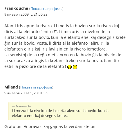
Frankouche
(
Показать профиль
)
9 января 2009 г., 21:50:28
Afanti iris apud la rivero. Li metis la bovlon sur la rivero kaj
diris al la elefanto "eniru !". Li mezuris la nivelon de la
surfacakvo sur la bovlo, kun la elefanto ene, kaj desegnis krete
ĝin sur la bovlo. Poste, li diris al la elefanto "eliru !", la
elefanton eliris kaj iris lavi sin en la rivero iometfore.
La servistoj de la reĝo metis oron en la bovlo ĝis la nivelo de
la surfacakvo atingis la kretan strekon sur la bovlo, tiam tio
estis la pezo ore de la elefanto !
Miland
(
Показать профиль
)
9 января 2009 г., 23:01:35
Frankouche:
Li mezuris la nivelon de la surfacakvo sur la bovlo, kun la
elefanto ene, kaj desegnis krete..
Gratulon! Vi pravas, kaj gajnas la verdan stelon: