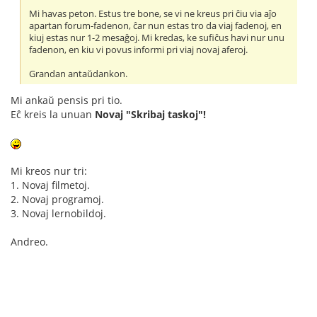
Mi havas peton. Estus tre bone, se vi ne kreus pri ĉiu via aĵo
apartan forum-fadenon, ĉar nun estas tro da viaj fadenoj, en
kiuj estas nur 1-2 mesaĝoj. Mi kredas, ke sufiĉus havi nur unu
fadenon, en kiu vi povus informi pri viaj novaj aferoj.
Grandan antaŭdankon.
Mi ankaŭ pensis pri tio.
Eĉ kreis la unuan
Novaj "Skribaj taskoj"!
Mi kreos nur tri:
1. Novaj filmetoj.
2. Novaj programoj.
3. Novaj lernobildoj.
Andreo.