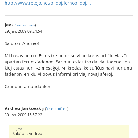
http://www.retejo.net/bildoj/lernobildoj/1/
Jev
(
Vise profilen
)
29. jan. 2009 09.24.54
Saluton, Andreo!
Mi havas peton. Estus tre bone, se vi ne kreus pri ĉiu via aĵo
apartan forum-fadenon, ĉar nun estas tro da viaj fadenoj, en
kiuj estas nur 1-2 mesaĝoj. Mi kredas, ke sufiĉus havi nur unu
fadenon, en kiu vi povus informi pri viaj novaj aferoj.
Grandan antaŭdankon.
Andreo Jankovskij
(
Vise profilen
)
30. jan. 2009 15.57.22
Jev:
Saluton, Andreo!