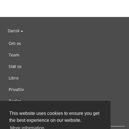
Dansk
Om os
Team
Støt os
Libro
Privatliv
Regler
Kontakt os
This website uses cookies to ensure you get
the best experience on our website.
More information