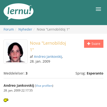
Til
indholdet
Men
Forum
Nyheder
Nova "Lernobildoj 1"
Nova "Lernobildoj
Svare
1"
af
Andreo Jankovskij
,
28. jan. 2009
Meddelelser:
3
Sprog:
Esperanto
Andreo Jankovskij
(
Vise profilen
)
28. jan. 2009 22.17.55