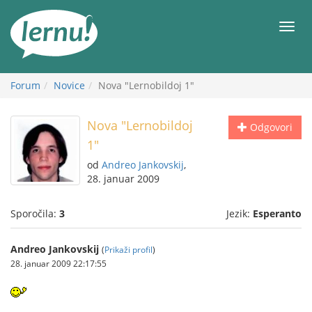
K
vsebini
Meni
Forum
Novice
Nova "Lernobildoj 1"
Nova "Lernobildoj
Odgovori
1"
od
Andreo Jankovskij
,
28. januar 2009
Sporočila:
3
Jezik:
Esperanto
Andreo Jankovskij
(
Prikaži profil
)
28. januar 2009 22:17:55