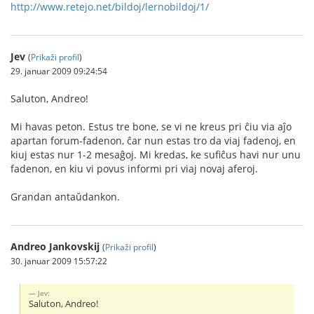
http://www.retejo.net/bildoj/lernobildoj/1/
Jev
(
Prikaži profil
)
29. januar 2009 09:24:54
Saluton, Andreo!
Mi havas peton. Estus tre bone, se vi ne kreus pri ĉiu via aĵo
apartan forum-fadenon, ĉar nun estas tro da viaj fadenoj, en
kiuj estas nur 1-2 mesaĝoj. Mi kredas, ke sufiĉus havi nur unu
fadenon, en kiu vi povus informi pri viaj novaj aferoj.
Grandan antaŭdankon.
Andreo Jankovskij
(
Prikaži profil
)
30. januar 2009 15:57:22
Jev:
Saluton, Andreo!