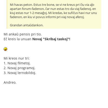
Mi havas peton. Estus tre bone, se vi ne kreus pri ĉiu via aĵo
apartan forum-fadenon, ĉar nun estas tro da viaj fadenoj, en
kiuj estas nur 1-2 mesaĝoj. Mi kredas, ke sufiĉus havi nur unu
fadenon, en kiu vi povus informi pri viaj novaj aferoj.
Grandan antaŭdankon.
Mi ankaŭ pensis pri tio.
Eĉ kreis la unuan
Novaj "Skribaj taskoj"!
Mi kreos nur tri:
1. Novaj filmetoj.
2. Novaj programoj.
3. Novaj lernobildoj.
Andreo.