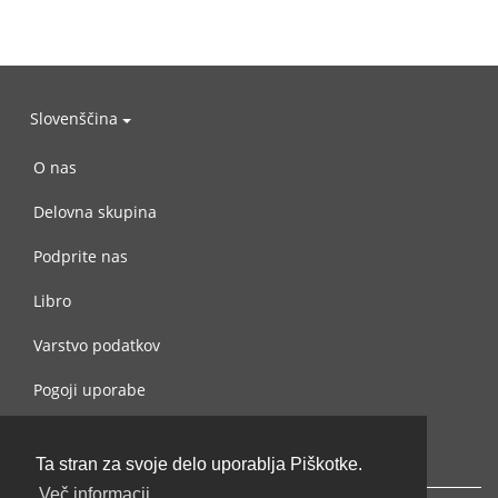
Slovenščina
O nas
Delovna skupina
Podprite nas
Libro
Varstvo podatkov
Pogoji uporabe
Navežite stik z nami
Ta stran za svoje delo uporablja Piškotke.
Več informacij