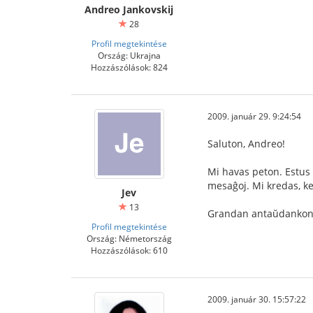
Andreo Jankovskij
28
Profil megtekintése
Ország: Ukrajna
Hozzászólások: 824
2009. január 29. 9:24:54
Saluton, Andreo!
Mi havas peton. Estus t
mesaĝoj. Mi kredas, ke
Jev
13
Grandan antaŭdankon
Profil megtekintése
Ország: Németország
Hozzászólások: 610
2009. január 30. 15:57:22