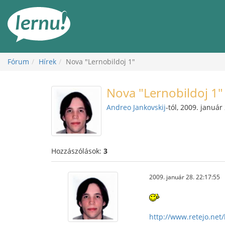
Tartalom
Fórum
Hírek
Nova "Lernobildoj 1"
Nova "Lernobildoj 1"
Andreo Jankovskij
-tól, 2009. január
Hozzászólások:
3
2009. január 28. 22:17:55
http://www.retejo.net/