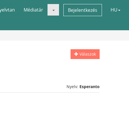
yelvtan
Médiatár
HU
Bejelentkezés
Válaszok
Nyelv:
Esperanto