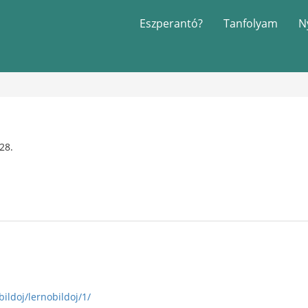
Eszperantó?
Tanfolyam
N
 28.
bildoj/lernobildoj/1/