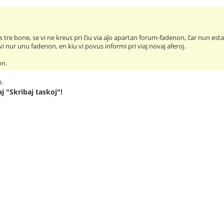
 tre bone, se vi ne kreus pri ĉiu via aĵo apartan forum-fadenon, ĉar nun estas
vi nur unu fadenon, en kiu vi povus informi pri viaj novaj aferoj.
on.
o.
j "Skribaj taskoj"!