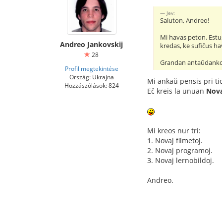
Jev:
Saluton, Andreo!
Mi havas peton. Estus
Andreo Jankovskij
kredas, ke sufiĉus ha
28
Grandan antaŭdank
Profil megtekintése
Ország: Ukrajna
Mi ankaŭ pensis pri ti
Hozzászólások: 824
Eĉ kreis la unuan
Nova
Mi kreos nur tri:
1. Novaj filmetoj.
2. Novaj programoj.
3. Novaj lernobildoj.
Andreo.