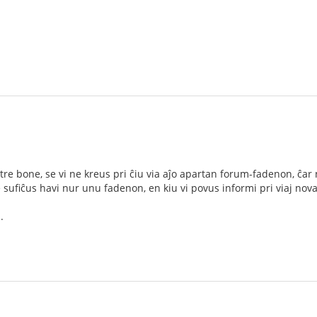
re bone, se vi ne kreus pri ĉiu via aĵo apartan forum-fadenon, ĉar n
 sufiĉus havi nur unu fadenon, en kiu vi povus informi pri viaj novaj
.