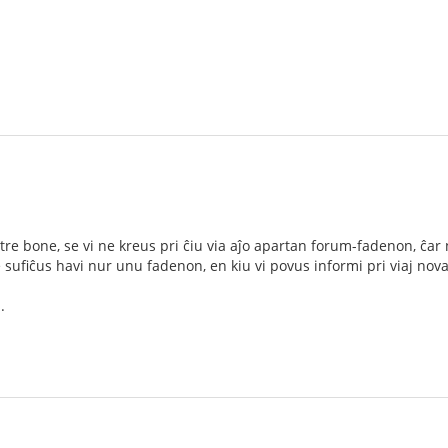
re bone, se vi ne kreus pri ĉiu via aĵo apartan forum-fadenon, ĉar n
 sufiĉus havi nur unu fadenon, en kiu vi povus informi pri viaj novaj
.