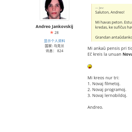
Jev:
Saluton, Andreo!
Mi havas peton. Estus
Andreo Jankovskij
kredas, ke sufiĉus ha
28
Grandan antaŭdank
显示个人资料
国家: 乌克兰
Mi ankaŭ pensis pri ti
讯息： 824
Eĉ kreis la unuan
Nova
Mi kreos nur tri:
1. Novaj filmetoj.
2. Novaj programoj.
3. Novaj lernobildoj.
Andreo.