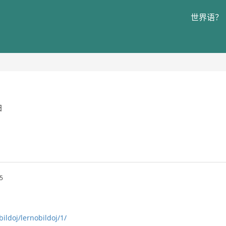
世界语？
日
5
bildoj/lernobildoj/1/