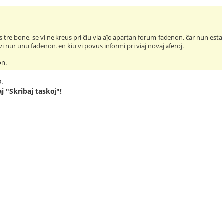
 tre bone, se vi ne kreus pri ĉiu via aĵo apartan forum-fadenon, ĉar nun estas
vi nur unu fadenon, en kiu vi povus informi pri viaj novaj aferoj.
on.
o.
j "Skribaj taskoj"!