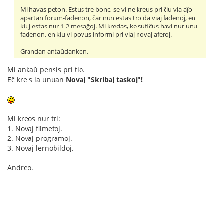
Mi havas peton. Estus tre bone, se vi ne kreus pri ĉiu via aĵo
apartan forum-fadenon, ĉar nun estas tro da viaj fadenoj, en
kiuj estas nur 1-2 mesaĝoj. Mi kredas, ke sufiĉus havi nur unu
fadenon, en kiu vi povus informi pri viaj novaj aferoj.
Grandan antaŭdankon.
Mi ankaŭ pensis pri tio.
Eĉ kreis la unuan
Novaj "Skribaj taskoj"!
Mi kreos nur tri:
1. Novaj filmetoj.
2. Novaj programoj.
3. Novaj lernobildoj.
Andreo.