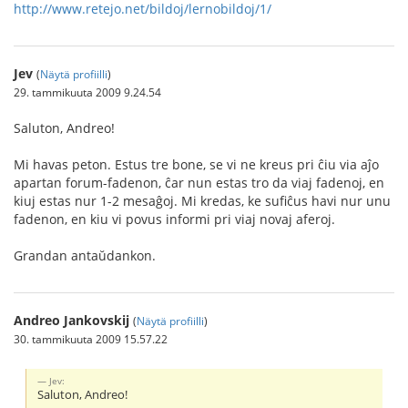
http://www.retejo.net/bildoj/lernobildoj/1/
Jev
(
Näytä profiilli
)
29. tammikuuta 2009 9.24.54
Saluton, Andreo!
Mi havas peton. Estus tre bone, se vi ne kreus pri ĉiu via aĵo
apartan forum-fadenon, ĉar nun estas tro da viaj fadenoj, en
kiuj estas nur 1-2 mesaĝoj. Mi kredas, ke sufiĉus havi nur unu
fadenon, en kiu vi povus informi pri viaj novaj aferoj.
Grandan antaŭdankon.
Andreo Jankovskij
(
Näytä profiilli
)
30. tammikuuta 2009 15.57.22
Jev:
Saluton, Andreo!