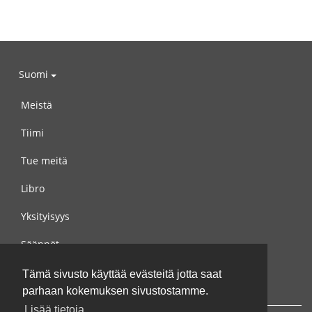
Suomi
Meistä
Tiimi
Tue meitä
Libro
Yksityisyys
Säännöt
Ota yhteyttä meihin
Tämä sivusto käyttää evästeitä jotta saat
parhaan kokemuksen sivustostamme.
Lisää tietoja