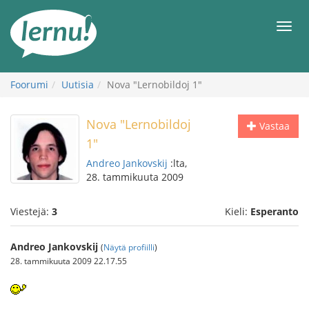
Tästä
sisältöön
Men
Foorumi
Uutisia
Nova "Lernobildoj 1"
Nova "Lernobildoj
Vastaa
1"
Andreo Jankovskij
:lta,
28. tammikuuta 2009
Viestejä:
3
Kieli:
Esperanto
Andreo Jankovskij
(
Näytä profiilli
)
28. tammikuuta 2009 22.17.55