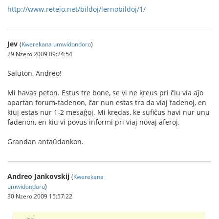
http://www.retejo.net/bildoj/lernobildoj/1/
Jev
(
Kwerekana umwidondoro
)
29 Nzero 2009 09:24:54
Saluton, Andreo!
Mi havas peton. Estus tre bone, se vi ne kreus pri ĉiu via aĵo
apartan forum-fadenon, ĉar nun estas tro da viaj fadenoj, en
kiuj estas nur 1-2 mesaĝoj. Mi kredas, ke sufiĉus havi nur unu
fadenon, en kiu vi povus informi pri viaj novaj aferoj.
Grandan antaŭdankon.
Andreo Jankovskij
(
Kwerekana
umwidondoro
)
30 Nzero 2009 15:57:22
Jev: