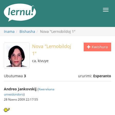
Ku
rupapuro
Urut
rw'ibirimwo
Inama
Bishasha
Nova "Lernobildoj 1"
Nova "Lernobildoj
Kwishura
1"
ca, kivuye
Ubutumwa
3
ururimi:
Esperanto
Andreo Jankovskij
(
Kwerekana
umwidondoro
)
28 Nzero 2009 22:17:55