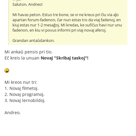
Saluton, Andreo!
Mi havas peton. Estus tre bone, se vi ne kreus pri ĉiu via aĵo
apartan forum-fadenon, ĉar nun estas tro da viaj fadenoj, en
kiuj estas nur 1-2 mesaĝoj. Mi kredas, ke sufiĉus havi nur unu
fadenon, en kiu vi povus informi pri viaj novaj aferoj.
Grandan antaŭdankon.
Mi ankaŭ pensis pri tio.
Eĉ kreis la unuan
Novaj "Skribaj taskoj"!
Mi kreos nur tri:
1. Novaj filmetoj.
2. Novaj programoj.
3. Novaj lernobildoj.
Andreo.