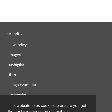
Kirundi
ibitwerekeye
umugwi
Dushigikire
Libro
Ibanga ry'umuntu
Amategeko
Turondere
This website uses cookies to ensure you get
the best experience on our website.