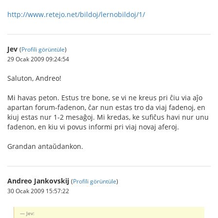
http://www.retejo.net/bildoj/lernobildoj/1/
Jev
(
Profili görüntüle
)
29 Ocak 2009 09:24:54
Saluton, Andreo!
Mi havas peton. Estus tre bone, se vi ne kreus pri ĉiu via aĵo
apartan forum-fadenon, ĉar nun estas tro da viaj fadenoj, en
kiuj estas nur 1-2 mesaĝoj. Mi kredas, ke sufiĉus havi nur unu
fadenon, en kiu vi povus informi pri viaj novaj aferoj.
Grandan antaŭdankon.
Andreo Jankovskij
(
Profili görüntüle
)
30 Ocak 2009 15:57:22
Jev: