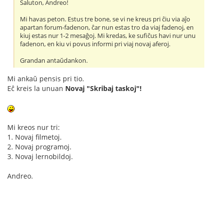
Saluton, Andreo!
Mi havas peton. Estus tre bone, se vi ne kreus pri ĉiu via aĵo
apartan forum-fadenon, ĉar nun estas tro da viaj fadenoj, en
kiuj estas nur 1-2 mesaĝoj. Mi kredas, ke sufiĉus havi nur unu
fadenon, en kiu vi povus informi pri viaj novaj aferoj.
Grandan antaŭdankon.
Mi ankaŭ pensis pri tio.
Eĉ kreis la unuan
Novaj "Skribaj taskoj"!
Mi kreos nur tri:
1. Novaj filmetoj.
2. Novaj programoj.
3. Novaj lernobildoj.
Andreo.