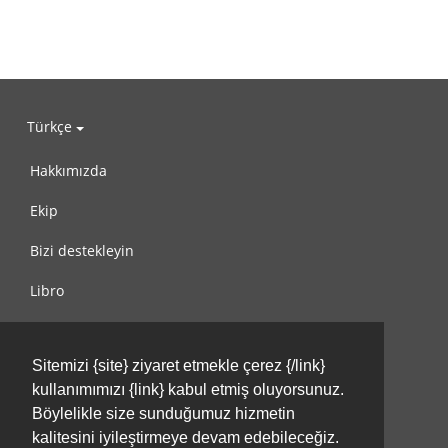
Türkçe
Hakkımızda
Ekip
Bizi destekleyin
Libro
Gizlilik Politikası
Sitemizi {site} ziyaret etmekle çerez {/link}
Kullanım Koşulları
kullanımımızı {link} kabul etmiş oluyorsunuz.
Bize ulaşın
Böylelikle size sunduğumuz hizmetin
kalitesini iyileştirmeye devam edebileceğiz.