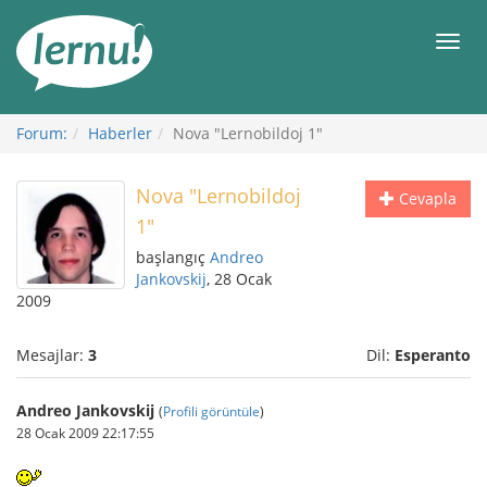
İçerik
Görüntüleme
Men
Forum:
Haberler
Nova "Lernobildoj 1"
Nova "Lernobildoj
Cevapla
1"
başlangıç
Andreo
Jankovskij
, 28 Ocak
2009
Mesajlar:
3
Dil:
Esperanto
Andreo Jankovskij
(
Profili görüntüle
)
28 Ocak 2009 22:17:55